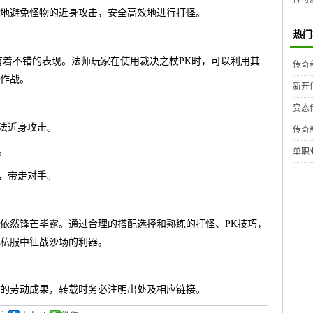
地避免怪物的近身攻击，安全高效地进行打怪。
热门
有着不错的表现。法师玩家在使用裁决之杖PK时，可以利用其
传奇
作战。
新开
变态
无法近身攻击。
传奇
。
单职
出，带走对手。
依然锋芒毕露。通过合理的搭配选择和熟练的打怪、PK技巧，
私服中征战沙场的利器。
的劳动成果，转载时务必注明出处及相应链接。