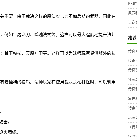
PK时
风云
关重要。由于裁决之杖的魔法攻击力不如后期的武器，因此在
运送
，例如：屠龙刀、噬魂法杖等。这样可以最大程度地提升法师
推荐
传奇
：骨玉权杖、天魔神甲等。这样可以为法师玩家提供额外的技
传奇
传奇
独家
有着独特的技巧。法师玩家在使用裁决之杖打怪时，可以利用
传奇
复古
行会
。
玩家
攻击。
《传奇
铺设火墙线。
传奇