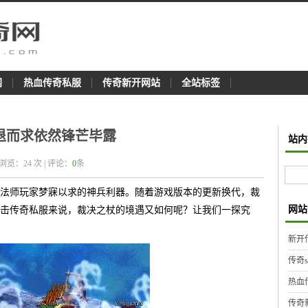
网
热血传奇私服
传奇新开网站
全站标签
退而求依然锋芒毕露
站内
 浏览：
24
次 | 评论：
0
条
法师玩家梦寐以求的神兵利器。随着游戏版本的更新换代，裁
网站
击传奇私服来说，裁决之杖的境遇又如何呢？让我们一探究
新开
传奇
热血
传奇