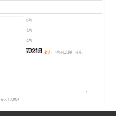
必填
选填
选填
必填
，不填不让过哦，嘻嘻。
新输入个人信息