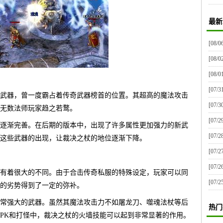
最新
[08/0
[08/0
[08/0
[07/3
武器，曾一度霸占着传奇武器榜首的位置。其超高的魔法攻击
[07/3
无数法师玩家趋之若鹜。
[07/2
逐渐完善。在后期的版本中，出现了许多属性更加强力的新武
[07/2
这些武器的出现，让裁决之杖的地位逐渐下降。
[07/2
[07/2
有着很大的不同。由于合击传奇私服的特殊设定，玩家可以同
[07/2
的劣势得到了一定的弥补。
常强大的武器。虽然其魔法攻击力不如屠龙刀、噬魂法杖等后
热门
PK和打怪中，裁决之杖的火墙技能可以起到非常显著的作用。