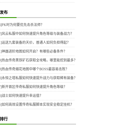
发布
6]
PK时为何要优先击杀法师？
2]
风云私服中如何快速提升角色等级与装备战力？
1]
运送九套装备的天价，普通人如何负担得起？
1]
神器进阶地图如何开启？有哪些必备条件？
0]
热血传奇黑铁矿石获取全攻略，哪里能挖到最多？
9]
热血传奇烟花地图中哪个BOSS最容易击败？
8]
永恒之塔私服如何快速提升战力与获取稀有装备？
7]
新开首区传奇私服如何快速提升角色等级？
6]
战士如何快速提升幸运值？
5]
如何高效设置传奇私服脚本实现安全稳定挂机？
排行