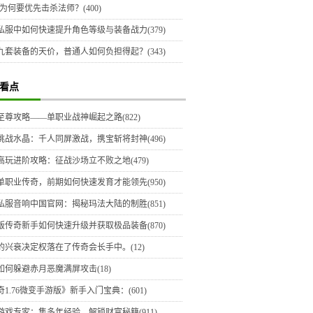
为何要优先击杀法师？(400)
私服中如何快速提升角色等级与装备战力(379)
九套装备的天价，普通人如何负担得起？(343)
看点
至尊攻略——单职业战神崛起之路(822)
挑战水晶：千人同屏激战，携宝斩将封神(496)
高玩进阶攻略：征战沙场立不败之地(479)
单职业传奇，前期如何快速发育才能领先(950)
私服音响中国官网：揭秘玛法大陆的制胜(851)
版传奇新手如何快速升级并获取极品装备(870)
的兴衰决定权落在了传奇会长手中。(12)
如何躲避赤月恶魔满屏攻击(18)
1.76微变手游版》新手入门宝典：(601)
游戏专家：集多年经验，解锁财富秘籍(911)