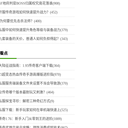
F地府判官BOSS归属权究竟花落谁(908)
开服传奇游戏如何快速提升战力？(452)
为何要优先击杀法师？(400)
私服中如何快速提升角色等级与装备战力(379)
九套装备的天价，普通人如何负担得起？(343)
看点
陆征战指南：1.95传奇客户端下载(364)
025超变态热血传奇手游高爆版进阶指(970)
私服服务端装备文件夹设置不当会导致游(370)
业传奇哪个版本最耐玩又刺激？(464)
私服探宝寻珍：解密三种奇幻方式(9)
私服下载：新手玩家如何在单机端快速上(525)
奇1.76：新手入门从零到王的进阶(1009)
传奇武器交易全攻略：理性消费成就技术(867)