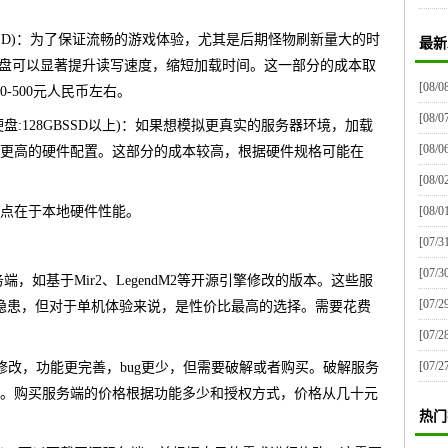
0GBSSD)：为了保证流畅的游戏体验，尤其是后期怪物刷新量大的时
最新
硬盘可以显著提升读写速度，缩短加载时间。这一部分的成本取
[08/0
-500元人民币左右。
[08/0
,硬盘:128GBSSD以上)：如果想模拟更真实的服务器环境，加载
[08/0
更高的硬件配置。这部分的成本较高，根据硬件规格可能在
[08/0
[08/0
点在于本地硬件性能。
[07/3
[07/3
，如基于Mir2、LegendM2等开源引擎修改的版本。这些服
[07/2
全隐患，但对于单机体验来说，是性价比最高的选择。需要花费
[07/2
[07/2
修改，功能更完善，bug更少，但需要破解或者购买。破解服务
。购买服务端的价格根据功能多少和授权方式，价格从几十元
热门