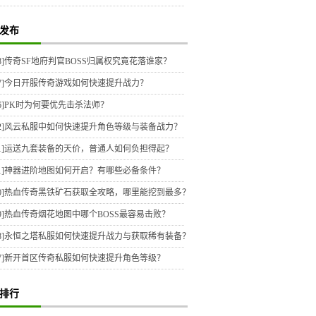
发布
8]
传奇SF地府判官BOSS归属权究竟花落谁家？
7]
今日开服传奇游戏如何快速提升战力？
6]
PK时为何要优先击杀法师？
2]
风云私服中如何快速提升角色等级与装备战力？
1]
运送九套装备的天价，普通人如何负担得起？
1]
神器进阶地图如何开启？有哪些必备条件？
0]
热血传奇黑铁矿石获取全攻略，哪里能挖到最多？
9]
热血传奇烟花地图中哪个BOSS最容易击败？
8]
永恒之塔私服如何快速提升战力与获取稀有装备？
7]
新开首区传奇私服如何快速提升角色等级？
排行