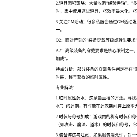
2.道具囤积策略：大量收购“经验卷轴”、
时，集中使用这些道具，将效率最大化。将
3.关注GM活动：很多私服会通过GM活动
一。
Q2：面对苛刻的“装备穿戴等级或转生要求
A2：高级装备的穿戴要求是核心限制之一。
加成”。
特点分析：部分装备的穿戴条件判定存在“
时装、称号获得的临时属性。
专业解法：
1.临时属性药水：这是最直接的方法。寻找
水”）的药剂，有时能在药效期间穿上原本
2.时装与称号加成：游戏内的稀有时装和
（如攻击、魔法、道术）的时装和称号，它
3.装备淬炼与注灵：如果服务端允许，对