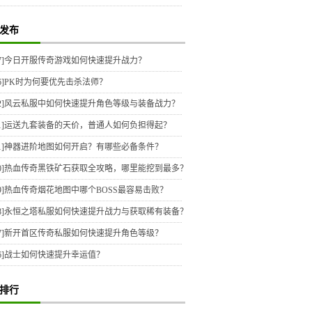
发布
7]
今日开服传奇游戏如何快速提升战力？
6]
PK时为何要优先击杀法师？
2]
风云私服中如何快速提升角色等级与装备战力？
1]
运送九套装备的天价，普通人如何负担得起？
1]
神器进阶地图如何开启？有哪些必备条件？
0]
热血传奇黑铁矿石获取全攻略，哪里能挖到最多？
9]
热血传奇烟花地图中哪个BOSS最容易击败？
8]
永恒之塔私服如何快速提升战力与获取稀有装备？
7]
新开首区传奇私服如何快速提升角色等级？
6]
战士如何快速提升幸运值？
排行