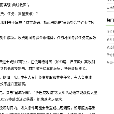
而实现“曲线救国”。
云南
收费、任务、声望要求）？
热门
限制等于掌握了财富密码。核心思路是“资源整合”与“卡位技
传奇
对性解决。收费地图考验金币储备，任务地图考验任务完成效
新开
变态
传奇
。选择道士或法师职业，在低等级地图（如幻境、尸王殿）高效刷
单职
到的低级技能书、材料出售给其他玩家，快速聚拢资金。
作。例如，队伍中有人专门负责接取和共享任务，有人负责清
效率提升至最高。
做完。参与“皇城争霸”、“沙巴克攻城”等大型活动通常能获得大量
BOSS掉落或活动获得）能快速满足要求。
的极短时间内，进入条件可能会重置或出现漏洞。留意服务器重