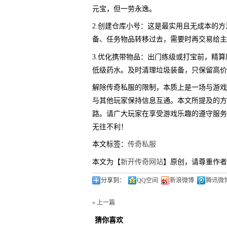
元宝，但一劳永逸。
2.创建仓库小号：这是最实用且无成本的
备、任务物品转移过去，需要时再交易给主
3.优化携带物品：出门练级或打宝前，精
低级药水。及时清理垃圾装备，只保留高价
解除传奇私服的限制，本质上是一场与游戏
与其他玩家保持信息互通。本文所提及的方
路。请广大玩家在享受游戏乐趣的遵守服务
无往不利！
本文标签：
传奇私服
本文为【
新开传奇网站
】原创，请尊重作者
分享到：
QQ空间
新浪微博
腾讯微
« 上一篇
猜你喜欢