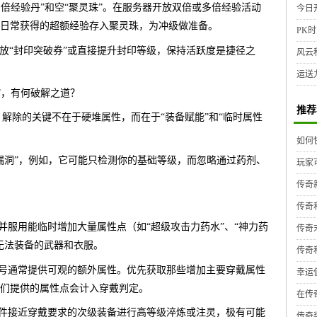
“多倍经验丹”和空“聚灵珠”。在服务器开放双倍或多倍经验活动
今日
日常获得的超额经验存入聚灵珠，为冲级做准备。
PK时
发放“封印突破券”或直接提升封印等级，保持活跃度是捷径之
风云
运送
”，有何破解之道？
推荐
解除的关键不在于硬堆属性，而在于“装备赋能”和“临时属性
如何
漏洞”，例如，它可能只检测你的基础等级，而忽略通过药剂、
玩家
传奇
传奇
并服用能临时增加大量属性点（如“超级攻击力药水”、“神力药
传奇
无法装备的武器和衣服。
传奇
称号通常提供可观的额外属性。优先获取那些增加主要穿戴属性
幸运
们提供的属性点会计入穿戴判定。
在传
一件接近穿戴要求的次级装备进行高等级淬炼或注灵，极有可能
传奇