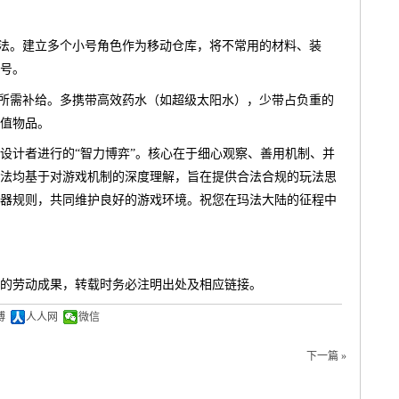
方法。建立多个小号角色作为移动仓库，将不常用的材料、装
号。
算所需补给。多携带高效药水（如超级太阳水），少带占负重的
值物品。
设计者进行的“智力博弈”。核心在于细心观察、善用机制、并
法均基于对游戏机制的深度理解，旨在提供合法合规的玩法思
器规则，共同维护良好的游戏环境。祝您在玛法大陆的征程中
的劳动成果，转载时务必注明出处及相应链接。
博
人人网
微信
下一篇 »