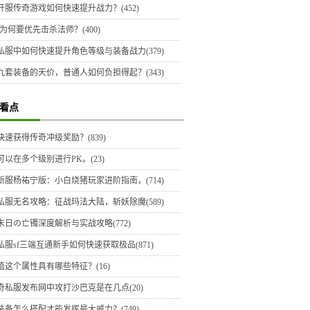
开服传奇游戏如何快速提升战力？(452)
为何要优先击杀法师？(400)
私服中如何快速提升角色等级与装备战力(379)
九套装备的天价，普通人如何负担得起？(343)
看点
快速获得传奇冲级奖励？(839)
可以在多个级别进行PK。(23)
新服杨祐宁版：小白烧猪玩家进阶指南，(714)
私服无名攻略：征战玛法大陆，斩妖除魔(589)
末日の亡镯深度解析与实战攻略(772)
私服sf三端互通新手如何快速获取极品(871)
值这个属性具有哪些特征？(16)
奇私服发布网中攻打沙巴克是在几点(20)
装备怎么搭配才能发挥最大威力？(749)