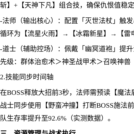
斩】+【天神下凡】组合技，确保仇恨值稳
-法师（输出核心）：配置「灭世法杖」触
循环为【流星火雨】→【冰霜新星】→【雷
-道士（辅助控场）：佩戴「幽冥道袍」提升
先级：群体治愈术＞神圣战甲术＞召唤神兽
2.技能同步时间轴
在BOSS释放大招前3秒，法师需预读【魔法
战士同步使用【野蛮冲撞】打断BOSS施法
队生存率提升至92.6%（实测数据）。
三、资源管理与战术执行