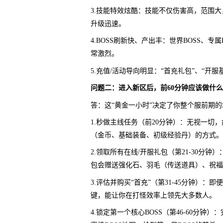
3.技能特效炫酷：技能不仅伤害高，范围
升级迅速。
4.BOSS刷新快、产出丰：世界BOSS、
常激烈。
5.充值/活动导向明显：“首充礼包”、“开
问题二：进入新区后，前60分钟应该做什
答：这“黄金一小时”决定了你整个服前期
1.秒做主线任务（前20分钟）：无视一
（金币、基础装备、初级经验丹）的方式。
2.领取所有在线/开服礼包（第21-30
包会赠送强化石、羽毛（传送道具）、祝福
3.评估并购买“首充”（第31-45分钟）
键，能让你在打怪效率上领先大多数人。
4.锁定第一个核心BOSS（第46-60分