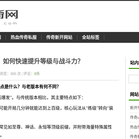
网
热血传奇私服
传奇新开网站
全站标签
：如何快速提升等级与战斗力？
站内
 浏览：
800
次 | 评论：
0
条
点是什么？与老版本有何不同？
网站
高爆发”。与传统版本相比，其主要特点如下：
新开
可能开局几分钟就能达到上百级，核心玩法从“练级”转向“装
传奇
，常见如至尊、神话、永恒等顶级前缀，并附带海量特殊属性
热血
。
传奇