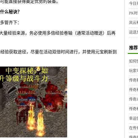
杀，可能直接获得奠定优势的装备。
今日
什么秘诀？
PK时
多管齐下：
风云
运送
的大量经验来源，务必使用多倍经验卷轴（通常活动赠送）后再
推荐
日常经验获取途径，尽量在活动双倍时间进行，并使用元宝刷新到
如何
玩家
传奇
传奇
传奇
传奇
幸运
在传
传奇