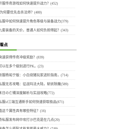
开服传奇游戏如何快速提升战力？(452)
为何要优先击杀法师？(400)
私服中如何快速提升角色等级与装备战力(379)
九套装备的天价，普通人如何负担得起？(343)
看点
快速获得传奇冲级奖励？(839)
可以在多个级别进行PK。(23)
新服杨祐宁版：小白烧猪玩家进阶指南，(714)
私服无名攻略：征战玛法大陆，斩妖除魔(589)
末日の亡镯深度解析与实战攻略(772)
私服sf三端互通新手如何快速获取极品(871)
值这个属性具有哪些特征？(16)
奇私服发布网中攻打沙巴克是在几点(20)
装备怎么搭配才能发挥最大威力？(749)