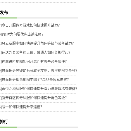
发布
7]
今日开服传奇游戏如何快速提升战力？
6]
PK时为何要优先击杀法师？
2]
风云私服中如何快速提升角色等级与装备战力？
1]
运送九套装备的天价，普通人如何负担得起？
1]
神器进阶地图如何开启？有哪些必备条件？
0]
热血传奇黑铁矿石获取全攻略，哪里能挖到最多？
9]
热血传奇烟花地图中哪个BOSS最容易击败？
8]
永恒之塔私服如何快速提升战力与获取稀有装备？
7]
新开首区传奇私服如何快速提升角色等级？
6]
战士如何快速提升幸运值？
排行