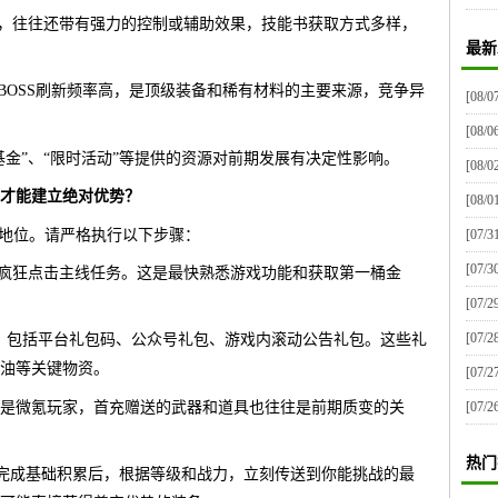
大，往往还带有强力的控制或辅助效果，技能书获取方式多样，
最新
专属BOSS刷新频率高，是顶级装备和稀有材料的主要来源，竞争异
[08/0
[08/0
服基金”、“限时活动”等提供的资源对前期发展有决定性影响。
[08/0
么才能建立绝对优势？
[08/0
的地位。请严格执行以下步骤：
[07/3
[07/3
切，疯狂点击主线任务。这是最快熟悉游戏功能和获取第一桶金
[07/2
[07/2
分钟）：包括平台礼包码、公众号礼包、游戏内滚动公告礼包。这些礼
油等关键物资。
[07/2
：即便是微氪玩家，首充赠送的武器和道具也往往是前期质变的关
[07/2
热门
钟）：完成基础积累后，根据等级和战力，立刻传送到你能挑战的最