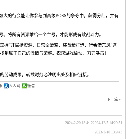
强大的行会能让你参与到高级BOSS的争夺中，获得分红，并有
小号。将所有资源堆给一个主号，才能形成有效战斗力。
掌握“开局抢资源、日常全清空、装备精打造、行会借东风”这
找到属于自己的激情与荣耀。祝您游戏愉快，刀刀暴击！
的劳动成果，转载时务必注明出处及相应链接。
博
人人网
微信
下一篇 »
2024-2-20 13:4:12
2024-12-7 14:20:51
2023-5-16 13:9:43