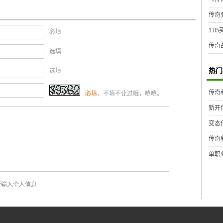
传奇
1.8
必填
传奇
选填
选填
热门
传奇
必填
，不填不让过哦，嘻嘻。
新开
变态
传奇
单职
新输入个人信息