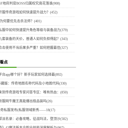
F地府判官BOSS归属权究竟花落谁(908)
开服传奇游戏如何快速提升战力？(452)
为何要优先击杀法师？(401)
私服中如何快速提升角色等级与装备战力(379)
九套装备的天价，普通人如何负担得起？(343)
合击使用不当后果多严重？如何把握最佳(327)
看点
平台app哪个好？新手玩家如何选择最(892)
必藏版：传奇地图名称代码及小地图代码(330)
来到传奇游戏专家问答专区：唯有热血：(850)
新服网牛魔王真能爆出极品装吗(26)
传奇私服发布(私服领域新秀——18(17)
帮派名录：必备攻略，征战玛法，登顶沙(582)
奇》42魔法版本全职业技能深度解析与(967)