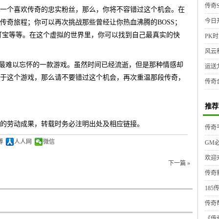
传奇S
一个喜欢传奇的忠实粉丝，那么，你将不容错过这个机会。在
今日
传奇旅程；你可以再次挑战那些曾经让你热血沸腾的BOSS；
打宝等等。在这个虚拟的世界里，你可以找到自己最真实的快
PK时
风云
典、最难以忘怀的一款游戏。虽然时间已经流逝，但是那种情感却
运送
于这个游戏，那么请不要错过这个机会，再次重温那段传奇，
传奇
推荐
的劳动成果，转载时务必注明出处及相应链接。
传奇
博
人人网
微信
GM
欢迎
下一篇 »
传奇
185
传奇
《传