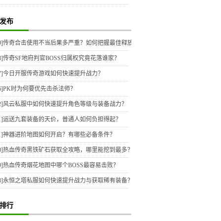
发布
9]
传奇合击使用不当后果多严重？如何把握最佳释放时机？
8]
传奇SF地府判官BOSS归属权究竟花落谁家？
7]
今日开服传奇游戏如何快速提升战力？
6]
PK时为何要优先击杀法师？
2]
风云私服中如何快速提升角色等级与装备战力？
1]
运送九套装备的天价，普通人如何负担得起？
1]
神器进阶地图如何开启？有哪些必备条件？
0]
热血传奇黑铁矿石获取全攻略，哪里能挖到最多？
9]
热血传奇烟花地图中哪个BOSS最容易击败？
8]
永恒之塔私服如何快速提升战力与获取稀有装备？
排行