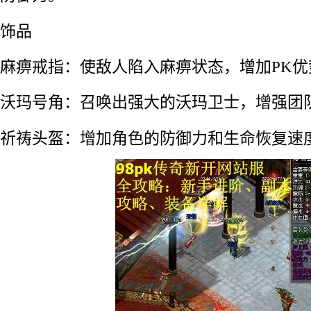
饰品
麻痹戒指：使敌人陷入麻痹状态，增加PK优
沃玛号角：召唤出强大的沃玛卫士，增强团
祈祷头盔：增加角色的防御力和生命恢复速