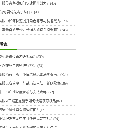
开服传奇游戏如何快速提升战力？(452)
为何要优先击杀法师？(400)
私服中如何快速提升角色等级与装备战力(379)
九套装备的天价，普通人如何负担得起？(343)
看点
快速获得传奇冲级奖励？(839)
可以在多个级别进行PK。(23)
新服杨祐宁版：小白烧猪玩家进阶指南，(714)
私服无名攻略：征战玛法大陆，斩妖除魔(589)
末日の亡镯深度解析与实战攻略(772)
私服sf三端互通新手如何快速获取极品(871)
值这个属性具有哪些特征？(16)
奇私服发布网中攻打沙巴克是在几点(20)
装备怎么搭配才能发挥最大威力？(749)