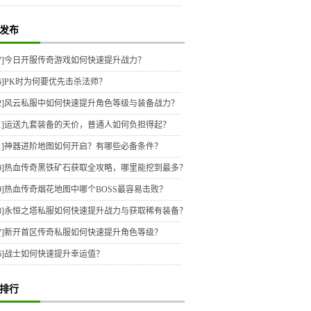
发布
7]
今日开服传奇游戏如何快速提升战力？
6]
PK时为何要优先击杀法师？
2]
风云私服中如何快速提升角色等级与装备战力？
1]
运送九套装备的天价，普通人如何负担得起？
1]
神器进阶地图如何开启？有哪些必备条件？
0]
热血传奇黑铁矿石获取全攻略，哪里能挖到最多？
9]
热血传奇烟花地图中哪个BOSS最容易击败？
8]
永恒之塔私服如何快速提升战力与获取稀有装备？
7]
新开首区传奇私服如何快速提升角色等级？
6]
战士如何快速提升幸运值？
排行