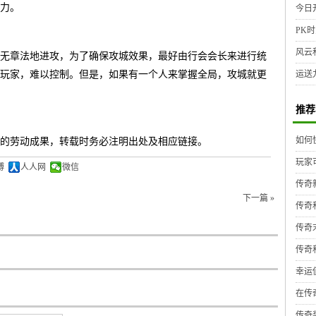
力。
今日
PK时
风云
无章法地进攻，为了确保攻城效果，最好由行会会长来进行统
玩家，难以控制。但是，如果有一个人来掌握全局，攻城就更
运送
推荐
如何
的劳动成果，转载时务必注明出处及相应链接。
玩家
博
人人网
微信
传奇
下一篇 »
传奇
传奇
传奇
幸运
在传
传奇