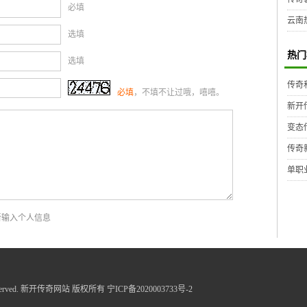
必填
云南
选填
热门
选填
传奇
必填
，不填不让过哦，嘻嘻。
新开
变态
传奇
单职
新输入个人信息
ghts Reserved. 新开传奇网站 版权所有
宁ICP备2020003733号-2