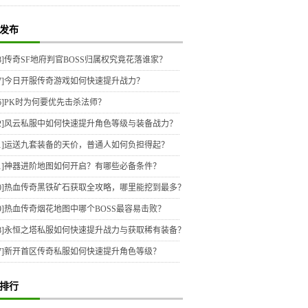
发布
8]
传奇SF地府判官BOSS归属权究竟花落谁家？
7]
今日开服传奇游戏如何快速提升战力？
6]
PK时为何要优先击杀法师？
2]
风云私服中如何快速提升角色等级与装备战力？
1]
运送九套装备的天价，普通人如何负担得起？
1]
神器进阶地图如何开启？有哪些必备条件？
0]
热血传奇黑铁矿石获取全攻略，哪里能挖到最多？
9]
热血传奇烟花地图中哪个BOSS最容易击败？
8]
永恒之塔私服如何快速提升战力与获取稀有装备？
7]
新开首区传奇私服如何快速提升角色等级？
排行