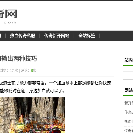
网
热血传奇私服
传奇新开网站
全站标签
和输出两种技巧
站内
 浏览：
17
次 | 评论：
0
条
高级道士辅助能力都非常强，一个加血基本上都是能够让你快速
网站
能够随时在道士身边加血就可以了。
新开
传奇
热血
传奇