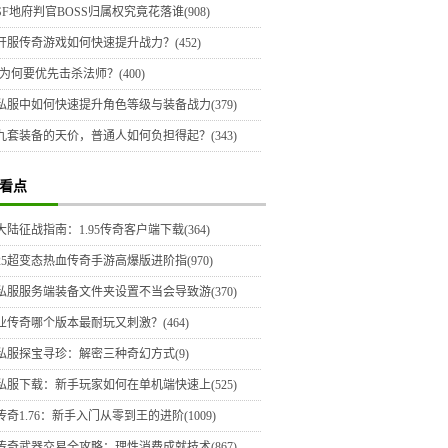
F地府判官BOSS归属权究竟花落谁(908)
开服传奇游戏如何快速提升战力？(452)
为何要优先击杀法师？(400)
私服中如何快速提升角色等级与装备战力(379)
九套装备的天价，普通人如何负担得起？(343)
看点
陆征战指南：1.95传奇客户端下载(364)
025超变态热血传奇手游高爆版进阶指(970)
私服服务端装备文件夹设置不当会导致游(370)
业传奇哪个版本最耐玩又刺激？(464)
私服探宝寻珍：解密三种奇幻方式(9)
私服下载：新手玩家如何在单机端快速上(525)
奇1.76：新手入门从零到王的进阶(1009)
传奇武器交易全攻略：理性消费成就技术(867)