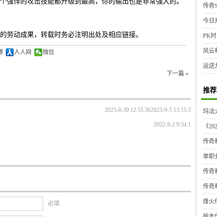
个强悍的攻击技能都升级到最高，你的输出也是非常强大的。
传奇S
今日
的劳动成果，转载时务必注明出处及相应链接。
PK时
风云
博
人人网
微信
运送
下一篇 »
推荐
2023-8-30 12:55:36
2023-9-5 13:15:3
玛法大
2022-9-2 9:34:1
《2
传奇
单职
传奇
传奇
烽火传
必填
版本