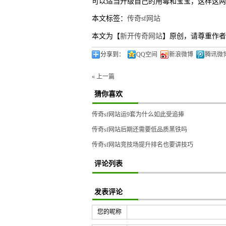
可以适当升级自己的用毒和宝宝，这样这两
本文标签：
传奇sf网站
本文为【
新开传奇网站
】原创，请尊重作者
分享到：
QQ空间
新浪微博
腾讯微
« 上一篇
猜你喜欢
传奇sf网站运9套为什么如此受追捧
传奇sf网站后期还需要低品质黑铁吗
传奇sf网站竞技场提升排名也要讲技巧
评论列表
发表评论
您的昵称