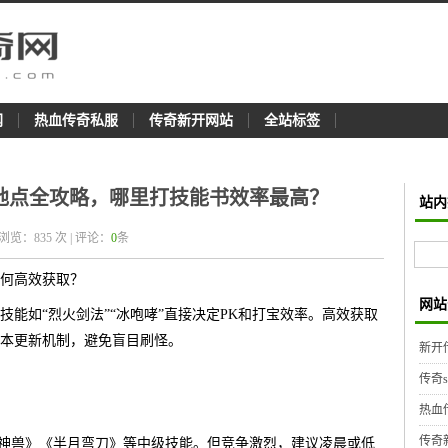
网
热血传奇私服
传奇新开网站
全站标签
地点全攻略，哪里打技能书效率最高？
站内
 浏览：
835
次 | 评论：
0
条
何高效获取？
网站
能如“烈火剑法”“冰咆哮”直接决定PK和打宝效率。高效获取
本更新机制，避免盲目刷怪。
新开
传奇
热血
传奇
唤神兽》《半月弯刀》等中级技能。但竞争激烈，建议凌晨或低