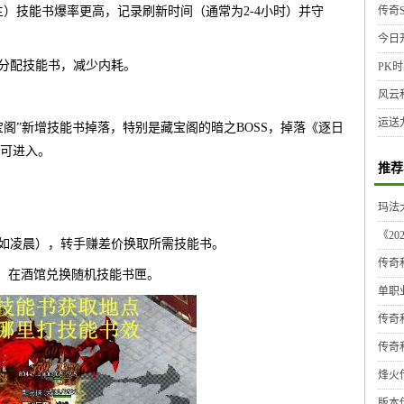
教主）技能书爆率更高，记录刷新时间（通常为2-4小时）并守
传奇S
今日
求分配技能书，减少内耗。
PK时
风云
运送
宝阁”新增技能书掉落，特别是藏宝阁的暗之BOSS，掉落《逐日
可进入。
推荐
玛法大
《2
（如凌晨），转手赚差价换取所需技能书。
传奇
”，在酒馆兑换随机技能书匣。
单职
传奇
传奇
烽火传
版本