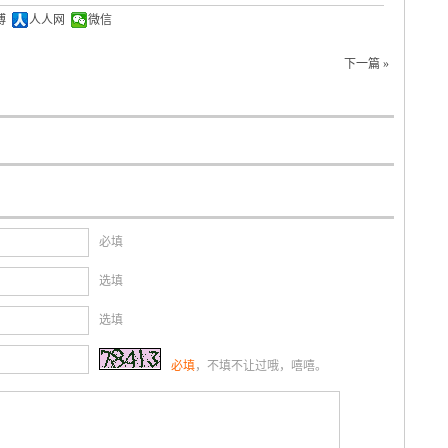
博
人人网
微信
下一篇 »
必填
选填
选填
必填
，不填不让过哦，嘻嘻。