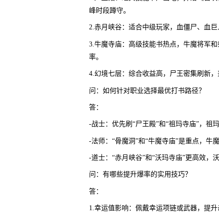
峰时段蹲守。
2.赤月峡谷：适合中级玩家，血僵尸、血巨
3.牛魔寺庙：高级技能书热点，牛魔将军
率。
4.幻境七层：综合收益高，尸王密集刷新
问：如何针对职业选择最优打书路径？
答：
-战士：优先刷“尸王殿”和“祖玛寺庙”，
-法师：“骨魔洞”和“牛魔寺庙”是重点，
-道士：“赤月峡谷”和“沃玛寺庙”更高效，
问：有哪些提升爆率的实用技巧？
答：
1.幸运值影响：佩戴幸运项链或武器，提