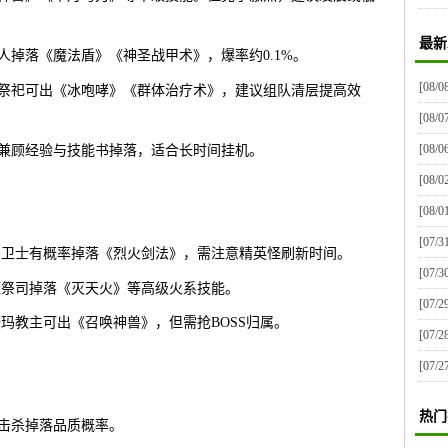
最新
人掉落《魔法盾》《神圣战甲术》，爆率约0.1%。
[08/0
和祭祀可出《冰咆哮》《群体治疗术》，建议组队清层提高效
[08/0
[08/0
，兼顾经验与技能书掉落，适合长时间挂机。
[08/0
[08/0
[07/3
祖玛卫士有概率掉落《烈火剑法》，需注意精英怪刷新时间。
[07/3
牛魔祭司掉落《灭天火》等高级火系技能。
[07/2
沃玛教主可出《召唤神兽》，但需抢BOSS归属。
[07/2
[07/2
热门
升击杀掉落品质概率。