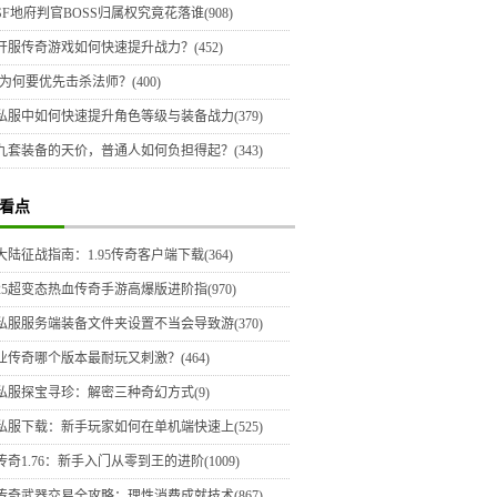
F地府判官BOSS归属权究竟花落谁(908)
开服传奇游戏如何快速提升战力？(452)
为何要优先击杀法师？(400)
私服中如何快速提升角色等级与装备战力(379)
九套装备的天价，普通人如何负担得起？(343)
看点
陆征战指南：1.95传奇客户端下载(364)
025超变态热血传奇手游高爆版进阶指(970)
私服服务端装备文件夹设置不当会导致游(370)
业传奇哪个版本最耐玩又刺激？(464)
私服探宝寻珍：解密三种奇幻方式(9)
私服下载：新手玩家如何在单机端快速上(525)
奇1.76：新手入门从零到王的进阶(1009)
传奇武器交易全攻略：理性消费成就技术(867)