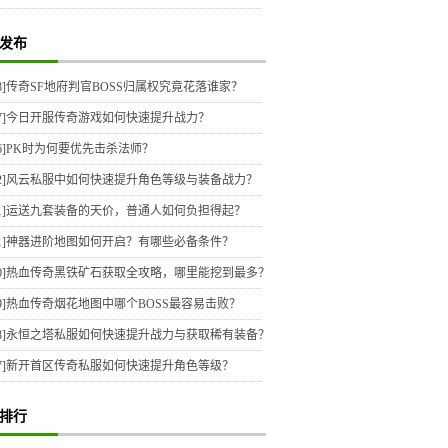
发布
8]
传奇SF地府判官BOSS归属权究竟花落谁家？
7]
今日开服传奇游戏如何快速提升战力？
6]
PK时为何要优先击杀法师？
2]
风云私服中如何快速提升角色等级与装备战力？
1]
运送九套装备的天价，普通人如何负担得起？
1]
神器进阶地图如何开启？有哪些必备条件？
0]
热血传奇黑铁矿石获取全攻略，哪里能挖到最多？
9]
热血传奇烟花地图中哪个BOSS最容易击败？
8]
永恒之塔私服如何快速提升战力与获取稀有装备？
7]
新开首区传奇私服如何快速提升角色等级？
排行