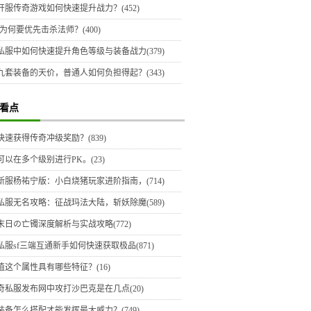
开服传奇游戏如何快速提升战力？(452)
为何要优先击杀法师？(400)
私服中如何快速提升角色等级与装备战力(379)
九套装备的天价，普通人如何负担得起？(343)
看点
快速获得传奇冲级奖励？(839)
可以在多个级别进行PK。(23)
新服杨祐宁版：小白烧猪玩家进阶指南，(714)
私服无名攻略：征战玛法大陆，斩妖除魔(589)
末日の亡镯深度解析与实战攻略(772)
私服sf三端互通新手如何快速获取极品(871)
值这个属性具有哪些特征？(16)
奇私服发布网中攻打沙巴克是在几点(20)
装备怎么搭配才能发挥最大威力？(749)