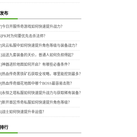
发布
7]
今日开服传奇游戏如何快速提升战力？
6]
PK时为何要优先击杀法师？
2]
风云私服中如何快速提升角色等级与装备战力？
1]
运送九套装备的天价，普通人如何负担得起？
1]
神器进阶地图如何开启？有哪些必备条件？
0]
热血传奇黑铁矿石获取全攻略，哪里能挖到最多？
9]
热血传奇烟花地图中哪个BOSS最容易击败？
8]
永恒之塔私服如何快速提升战力与获取稀有装备？
7]
新开首区传奇私服如何快速提升角色等级？
6]
战士如何快速提升幸运值？
排行