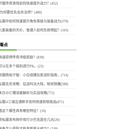
开服传奇游戏如何快速提升战力？(452)
为何要优先击杀法师？(400)
私服中如何快速提升角色等级与装备战力(379)
九套装备的天价，普通人如何负担得起？(343)
看点
快速获得传奇冲级奖励？(839)
可以在多个级别进行PK。(23)
新服杨祐宁版：小白烧猪玩家进阶指南，(714)
私服无名攻略：征战玛法大陆，斩妖除魔(589)
末日の亡镯深度解析与实战攻略(772)
私服sf三端互通新手如何快速获取极品(871)
值这个属性具有哪些特征？(16)
奇私服发布网中攻打沙巴克是在几点(20)
装备怎么搭配才能发挥最大威力？(749)