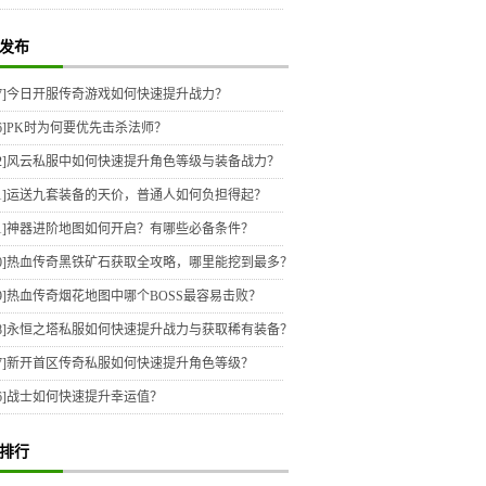
发布
7]
今日开服传奇游戏如何快速提升战力？
6]
PK时为何要优先击杀法师？
2]
风云私服中如何快速提升角色等级与装备战力？
1]
运送九套装备的天价，普通人如何负担得起？
1]
神器进阶地图如何开启？有哪些必备条件？
0]
热血传奇黑铁矿石获取全攻略，哪里能挖到最多？
9]
热血传奇烟花地图中哪个BOSS最容易击败？
8]
永恒之塔私服如何快速提升战力与获取稀有装备？
7]
新开首区传奇私服如何快速提升角色等级？
6]
战士如何快速提升幸运值？
排行