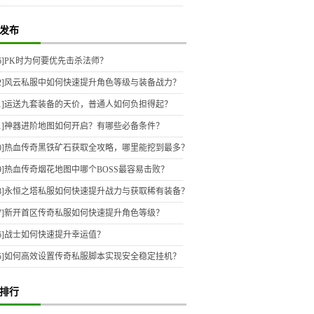
发布
6]
PK时为何要优先击杀法师？
2]
风云私服中如何快速提升角色等级与装备战力？
1]
运送九套装备的天价，普通人如何负担得起？
1]
神器进阶地图如何开启？有哪些必备条件？
0]
热血传奇黑铁矿石获取全攻略，哪里能挖到最多？
9]
热血传奇烟花地图中哪个BOSS最容易击败？
8]
永恒之塔私服如何快速提升战力与获取稀有装备？
7]
新开首区传奇私服如何快速提升角色等级？
6]
战士如何快速提升幸运值？
5]
如何高效设置传奇私服脚本实现安全稳定挂机？
排行