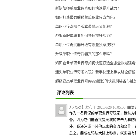
新阴阳师单职业传奇如何快速提升战力？
如何打造最强麒麟臂单职业传奇角色？
单职业传奇哪个版本最耐玩又刺激？
战狼新服单职业如何快速提升战力？
单职业传奇武器升级有哪些独家技巧？
升级单职业传奇武器真的那么难吗？
鸿图霸业单职业传奇如何快速打造全服全服最强角
迷失单职业传奇怎么玩？新手快速上手攻略全解析
超级变态单职业传奇99999版如何快速刷装备与挑
评论列表
无邪念想
发布于 2025/6/20 16:05:06
回复
作为一名资深的单职业传奇玩家，我认为
备，因为它们能直接提高我的攻击力和防
外，我还注重与其他玩家的交流和合作，
总之，要想在玛法大陆上称霸，就需要有