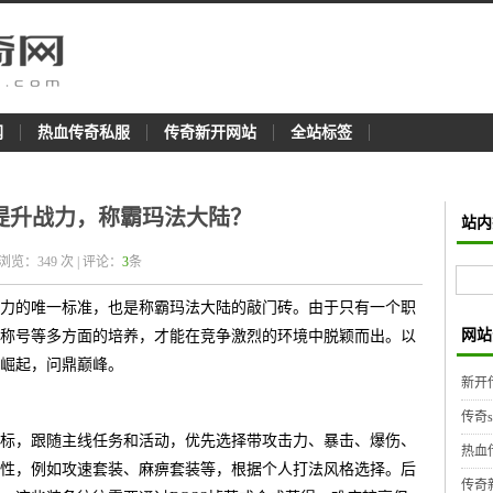
网
热血传奇私服
传奇新开网站
全站标签
提升战力，称霸玛法大陆？
站内
 浏览：
349
次 | 评论：
3
条
力的唯一标准，也是称霸玛法大陆的敲门砖。由于只有一个职
网站
称号等多方面的培养，才能在竞争激烈的环境中脱颖而出。以
崛起，问鼎巅峰。
新开
传奇
标，跟随主线任务和活动，优先选择带攻击力、暴击、爆伤、
热血
性，例如攻速套装、麻痹套装等，根据个人打法风格选择。后
传奇