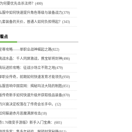
为何要优先击杀法师？(400)
私服中如何快速提升角色等级与装备战力(379)
九套装备的天价，普通人如何负担得起？(343)
看点
至尊攻略——单职业战神崛起之路(822)
挑战水晶：千人同屏激战，携宝斩将封神(496)
高玩进阶攻略：征战沙场立不败之地(479)
单职业传奇，前期如何快速发育才能领先(950)
私服音响中国官网：揭秘玛法大陆的制胜(851)
版传奇新手如何快速升级并获取极品装备(870)
的兴衰决定权落在了传奇会长手中。(12)
如何躲避赤月恶魔满屏攻击(18)
1.76微变手游版》新手入门宝典：(601)
游戏专家：集多年经验，解锁财富秘籍(911)