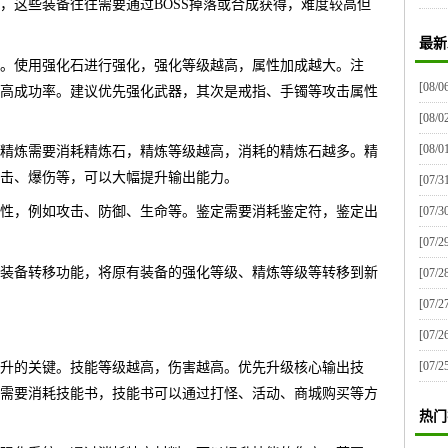
，这些装备往往需要通过BOSS掉落或合成获得，难度较高但
最新
。使用强化石进行强化，强化等级越高，属性加成越大。注
[08/0
高成功率。建议优先强化武器，其次是戒指、手镯等攻击属性
[08/0
[08/0
精炼需要消耗精炼石，精炼等级越高，消耗的精炼石越多。精
击、爆伤等，可以大幅提升输出能力。
[07/3
[07/3
性，例如攻击、防御、生命等。鉴定需要消耗鉴定符，鉴定出
[07/2
装备转移功能，将原有装备的强化等级、精炼等级等转移到新
[07/2
[07/2
[07/2
[07/2
升的关键。技能等级越高，伤害越高。优先升级核心输出技
需要消耗技能书，技能书可以通过打怪、活动、商城购买等方
热门