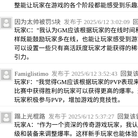
整能让玩家在游戏的各个阶段都能感受到乐趣
因为太帅被罚5块
发布于 2025/6/12 3:02:09
玩家C："我认为GM应该根据玩家的在线时
样既能鼓励玩家多在线，也能让玩家感受到游
可以设置一些只有高活跃度玩家才能获得的稀
引力。
Famiglistimo
发布于 2025/6/12 3:52:43
回复
玩家F："我觉得GM应该根据玩家的PVP表现
比赛中获得胜利的玩家可以获得更高的爆率。
玩家积极参与PVP，增加游戏的竞技性。
蹋上光棍路
发布于 2025/6/12 5:37:27
回复该
玩家A："作为一个资深的传奇游戏玩家，我
级和装备来调整爆率。这样新手玩家也能体验