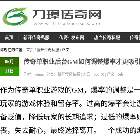
首页
新开传奇私服
传奇sf发布网
热血传奇私服
传奇
你现在的位置：
首页
/
新开传奇私服
/ 正文
传奇单职业后台GM如何调整爆率才更吸
06月
11日
作者：admin | 分类：新开传奇私服 | 浏览：
660
次 | 评论：
6
条
作为传奇单职业游戏的GM，爆率的调整是
玩家的游戏体验和留存率。过高的爆率会让
备贬值，降低玩家的长期追求；过低的爆率
丧，失去耐心，最终选择离开。一个成功的