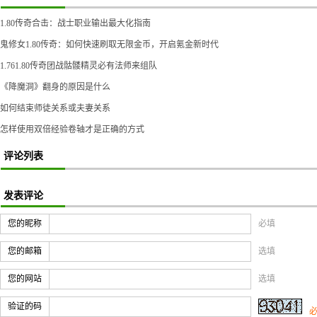
1.80传奇合击：战士职业输出最大化指南
鬼修女1.80传奇：如何快速刷取无限金币，开启氪金新时代
1.761.80传奇团战骷髅精灵必有法师来组队
《降魔洞》翻身的原因是什么
如何结束师徒关系或夫妻关系
怎样使用双倍经验卷轴才是正确的方式
评论列表
发表评论
您的昵称
必填
您的邮箱
选填
您的网站
选填
验证的码