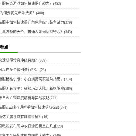
开服传奇游戏如何快速提升战力？(452)
为何要优先击杀法师？(400)
私服中如何快速提升角色等级与装备战力(379)
九套装备的天价，普通人如何负担得起？(343)
看点
快速获得传奇冲级奖励？(839)
可以在多个级别进行PK。(23)
新服杨祐宁版：小白烧猪玩家进阶指南，(714)
私服无名攻略：征战玛法大陆，斩妖除魔(589)
末日の亡镯深度解析与实战攻略(772)
私服sf三端互通新手如何快速获取极品(871)
值这个属性具有哪些特征？(16)
奇私服发布网中攻打沙巴克是在几点(20)
装备怎么搭配才能发挥最大威力？(749)