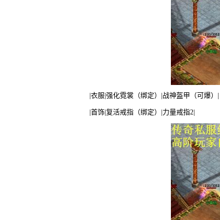
|衣服|强化霓裳（绑定）|战神盔甲（可爆）|
|首饰|复活戒指（绑定）|力量戒指2|