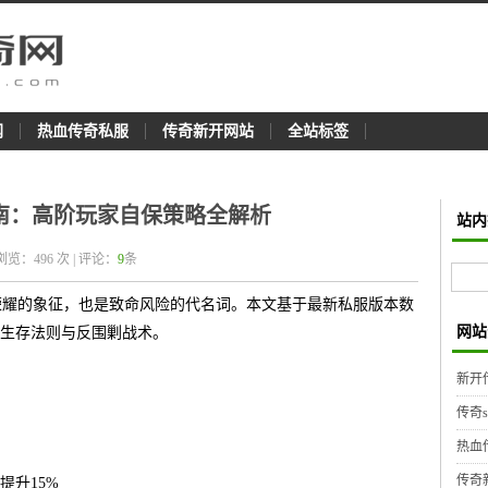
网
热血传奇私服
传奇新开网站
全站标签
南：高阶玩家自保策略全解析
站内
 浏览：
496
次 | 评论：
9
条
是荣耀的象征，也是致命风险的代名词。本文基于最新私服版本数
网站
生存法则与反围剿战术。
新开
传奇
热血
传奇
提升15%