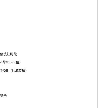
双倍洗红时段
消除15PK值）
点PK值（沙城专属）
猎杀