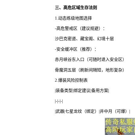
三、高危区域生存法则
1.动态练级地图选择
-高危警戒区（建议规避）：
沙巴克密道、藏宝阁、幻境十层
-安全缓冲区（推荐）：
赤月峡谷东入口（可随时退入安全区）
骨魔洞五层（刷新间隔短，地形复杂）
2.爆装风险控制表
|装备类型|绑定建议|备用方案|
|-|-|-|
|武器|七星龙纹（绑定）|井中月（可爆）|