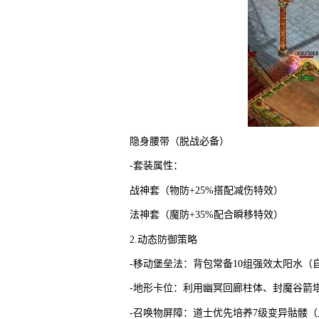
隐身腰带（脱战必备）
-套装属性：
战神套（物防+25%搭配减伤特效）
法神套（魔防+35%配合瞬移特效）
2.动态防御策略
-移动堡垒法：背包常备10组强效太阳水（
-地形卡位：利用幽冥回廊柱体、封魔谷箭塔
-召唤物屏障：道士优先培养7级变异骷髅（血