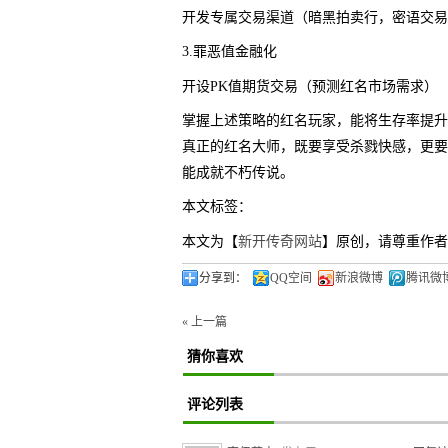
开发专属交易渠道（暗黑拍卖行，密语交易
3.罪恶值金融化
开设PK值期货交易（预测红名市场需求）
掌握上述策略的红名玩家，能将生存率提升至
真正的红名大师，既要享受杀戮快感，更要
能成就不朽传说。
本文标签：
本文为【
新开传奇网站
】原创，请尊重作者
分享到：
QQ空间
新浪微博
腾讯微
« 上一篇
猜你喜欢
评论列表