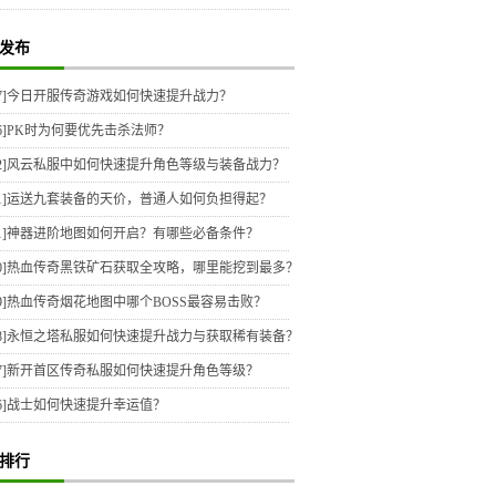
发布
7]
今日开服传奇游戏如何快速提升战力？
6]
PK时为何要优先击杀法师？
2]
风云私服中如何快速提升角色等级与装备战力？
1]
运送九套装备的天价，普通人如何负担得起？
1]
神器进阶地图如何开启？有哪些必备条件？
0]
热血传奇黑铁矿石获取全攻略，哪里能挖到最多？
9]
热血传奇烟花地图中哪个BOSS最容易击败？
8]
永恒之塔私服如何快速提升战力与获取稀有装备？
7]
新开首区传奇私服如何快速提升角色等级？
6]
战士如何快速提升幸运值？
排行