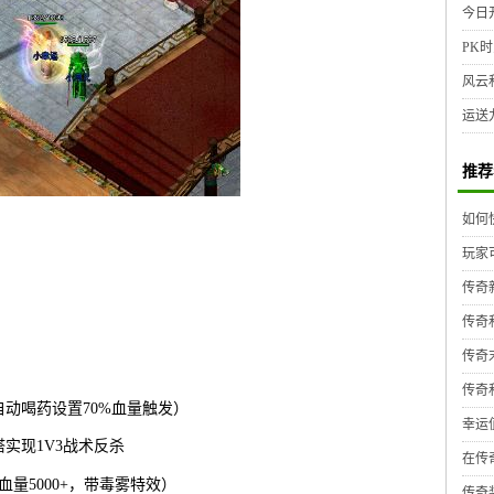
今日
PK时
风云
运送
推荐
如何
玩家
传奇
传奇
传奇
传奇
自动喝药设置70%血量触发）
幸运
实现1V3战术反杀
在传
量5000+，带毒雾特效）
传奇