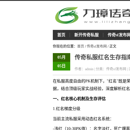
首页
新开传奇私服
传奇sf发布
你现在的位置：
首页
/
传奇sf发布网
/ 正文
传奇私服红名生存指
05月
05日
作者：admin | 分类：传奇sf发布网 |
在私服高度自由的PK机制下，"红名"既
据，结合顶级玩家实战经验，深度解析红名
一、红名核心机制及生存评估
1.红名梯度分级
当前主流私服采用动态红名系统：
-浅红（10-30PK值）：名字淡红，死亡爆率