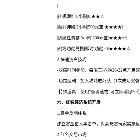
|-|--||--|
|挂机消红|8小时|0|★★☆|
|赎罪神殿|2小时|500元宝|★★★★|
|除魔任务链|3小时|300元宝|★★★☆|
|战场功勋兑换|即时|功勋50|★★★★☆|
2.快速洗白技巧
-双倍时间叠加：每周三/六晚20-22点开启
-功勋速刷：加入攻城敢死队（1次成功突袭=
-特殊道具：使用"圣者遗物"可立即消除20
六、红名经济系统开发
1.赏金反制体系
建立赏金猎人黑名单，对高悬赏玩家实施反
2.红名交易市场