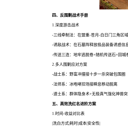
四、反围剿战术手册
1.深度游击战术
-三线牵制法：在盟重-苍月-白日门三角区
-诱敌战术：在石墓阵释放极品装备诱惑信
-传送三连：地牢逃脱卷+随机传送石+回城
2.多人围剿应对方案
-战士系：野蛮冲撞接十步一杀突破包围圈
-法师系：冰咆哮控场接瞬息移动脱离
-道士系：群体隐身术+无极真气强化神兽突
五、高效洗红名进阶方案
1.时间-收益对比表
|洗白方式|耗时|成本|安全性|