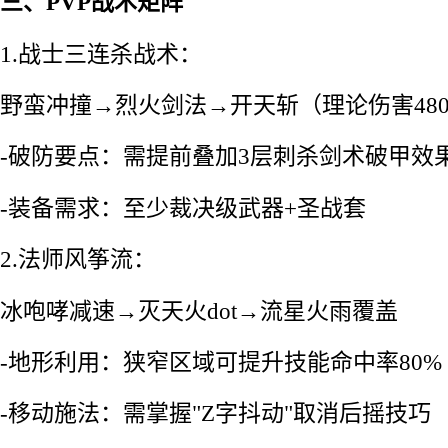
三、PVP战术矩阵
1.战士三连杀战术：
野蛮冲撞→烈火剑法→开天斩（理论伤害48
-破防要点：需提前叠加3层刺杀剑术破甲效
-装备需求：至少裁决级武器+圣战套
2.法师风筝流：
冰咆哮减速→灭天火dot→流星火雨覆盖
-地形利用：狭窄区域可提升技能命中率80%
-移动施法：需掌握"Z字抖动"取消后摇技巧