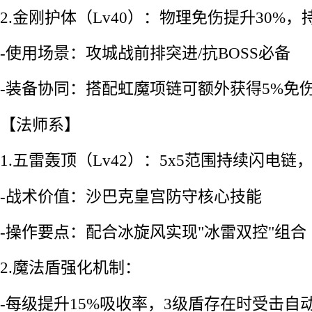
2.金刚护体（Lv40）：物理免伤提升30%，
-使用场景：攻城战前排突进/抗BOSS必备
-装备协同：搭配虹魔项链可额外获得5%免
【法师系】
1.五雷轰顶（Lv42）：5x5范围持续闪电链
-战术价值：沙巴克皇宫防守核心技能
-操作要点：配合冰旋风实现"冰雷双控"组合
2.魔法盾强化机制：
-每级提升15%吸收率，3级盾存在时受击自动