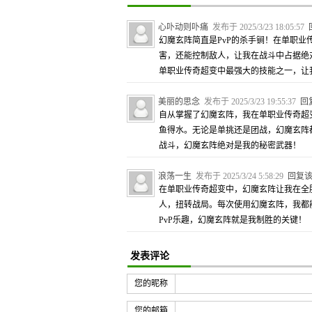
心卟动则卟痛
发布于 2025/3/23 18:05:57
幻魔玄阵简直是PvP的杀手锏！在单职业
害，还能控制敌人，让我在战斗中占据绝
单职业传奇超变中最强大的技能之一，让我
美丽的思念
发布于 2025/3/23 19:55:37
回
自从掌握了幻魔玄阵，我在单职业传奇超变
鱼得水。无论是单挑还是团战，幻魔玄阵
战斗，幻魔玄阵绝对是我的秘密武器！
浪荡一生
发布于 2025/3/24 5:58:29
回复
在单职业传奇超变中，幻魔玄阵让我在全
人，扭转战局。每次使用幻魔玄阵，我都
PvP乐趣，幻魔玄阵就是我制胜的关键！
发表评论
您的昵称
您的邮箱