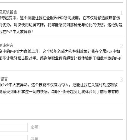
1
回复该留言
传奇超变中，这个技能让我在全服PvP中所向披靡。它不仅能够造成巨额伤
对优势。每次使用幻魔玄阵，我都能感受到那种无与伦比的快感。这绝对是
在PvP中大放异彩！
2
复该留言
中的PvP实力直线上升。这个技能的威力和控制效果让我在全服PvP中如
都能让我轻松击败对手。感谢单职业传奇超变让我体验到了如此刺激的PvP
3
该留言
服PvP中大放异彩。这个技能不仅威力惊人，还能让我在关键时刻控制敌
能感受到那种掌控一切的快感。单职业传奇超变让我体验到了前所未有的
必填
选填