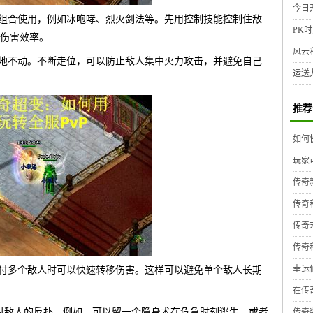
今日
能组合使用，例如冰咆哮、烈火剑法等。先用控制技能控制住敌
PK时
伤害效率。
风云
原地不动。不断走位，可以防止敌人集中火力攻击，并避免自己
运送
推荐
如何
玩家
传奇
传奇
传奇
传奇
幸运
对付多个敌人时可以快速转移伤害。这样可以避免单个敌人长期
在传
应对敌人的反扑。例如，可以留一个隐身术在危急时刻逃生，或者
传奇