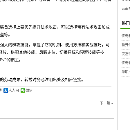
云南
热门
装备选择上要优先提升法术攻击。可以选择带有法术攻击加成
盔等。
传奇
强大的群攻技能，掌握了它的机制、使用方法和实战技巧，可
新开
身释放、搭配其他技能、风骚走位、切换目标和预留技能等技
变态
vP的霸主。
传奇
单职
的劳动成果，转载时务必注明出处及相应链接。
博
人人网
微信
下一篇 »