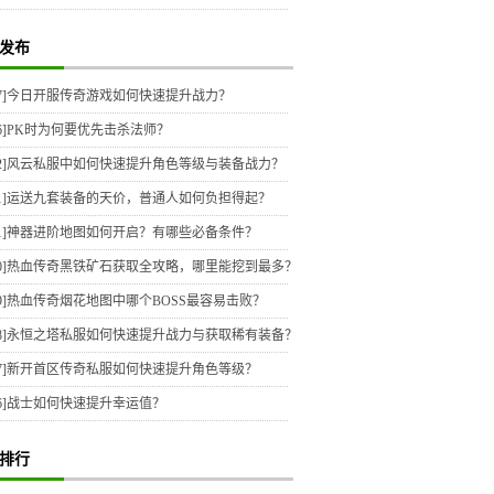
发布
7]
今日开服传奇游戏如何快速提升战力？
6]
PK时为何要优先击杀法师？
2]
风云私服中如何快速提升角色等级与装备战力？
1]
运送九套装备的天价，普通人如何负担得起？
1]
神器进阶地图如何开启？有哪些必备条件？
0]
热血传奇黑铁矿石获取全攻略，哪里能挖到最多？
9]
热血传奇烟花地图中哪个BOSS最容易击败？
8]
永恒之塔私服如何快速提升战力与获取稀有装备？
7]
新开首区传奇私服如何快速提升角色等级？
6]
战士如何快速提升幸运值？
排行