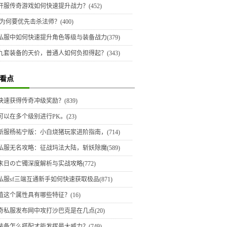
开服传奇游戏如何快速提升战力？(452)
为何要优先击杀法师？(400)
私服中如何快速提升角色等级与装备战力(379)
九套装备的天价，普通人如何负担得起？(343)
看点
快速获得传奇冲级奖励？(839)
可以在多个级别进行PK。(23)
新服杨祐宁版：小白烧猪玩家进阶指南，(714)
私服无名攻略：征战玛法大陆，斩妖除魔(589)
末日の亡镯深度解析与实战攻略(772)
私服sf三端互通新手如何快速获取极品(871)
值这个属性具有哪些特征？(16)
奇私服发布网中攻打沙巴克是在几点(20)
装备怎么搭配才能发挥最大威力？(749)