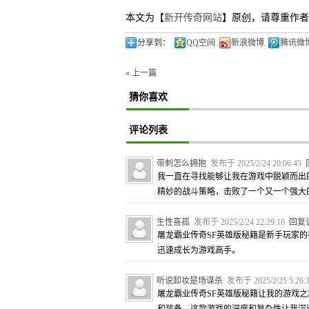
本文为【
新开传奇网站
】原创，请尊重作者
分享到：
QQ空间
新浪微博
腾讯微
« 上一篇
猜你喜欢
评论列表
带刺怎么拥抱
发布于 2025/2/24 20:06:45
我一直在寻找能够让我在游戏中脱颖而出
精妙的战斗策略，击败了一个又一个强大
生性喜孤
发布于 2025/2/24 22:29:16
回复
屠龙霸业传奇SF英雄版秘籍是新手玩家
迅速成长为游戏高手。
听说卸妆是场谋杀
发布于 2025/2/25 5:26
屠龙霸业传奇SF英雄版秘籍让我的游戏