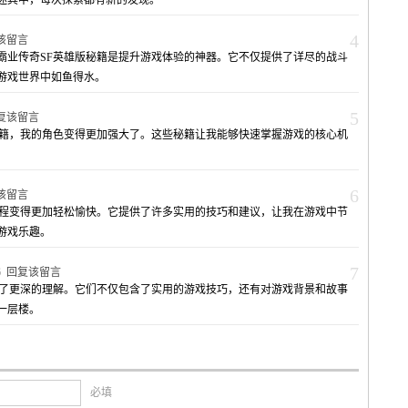
迷其中，每次探索都有新的发现。
4
该留言
霸业传奇SF英雄版秘籍是提升游戏体验的神器。它不仅提供了详尽的战斗
游戏世界中如鱼得水。
5
复该留言
秘籍，我的角色变得更加强大了。这些秘籍让我能够快速掌握游戏的核心机
6
该留言
过程变得更加轻松愉快。它提供了许多实用的技巧和建议，让我在游戏中节
游戏乐趣。
7
26
回复该留言
有了更深的理解。它们不仅包含了实用的游戏技巧，还有对游戏背景和故事
一层楼。
必填