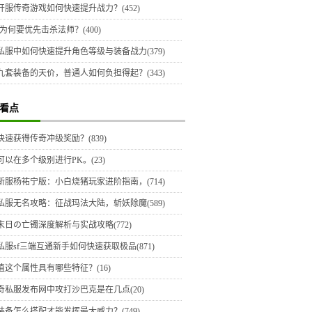
开服传奇游戏如何快速提升战力？(452)
为何要优先击杀法师？(400)
私服中如何快速提升角色等级与装备战力(379)
九套装备的天价，普通人如何负担得起？(343)
看点
快速获得传奇冲级奖励？(839)
可以在多个级别进行PK。(23)
新服杨祐宁版：小白烧猪玩家进阶指南，(714)
私服无名攻略：征战玛法大陆，斩妖除魔(589)
末日の亡镯深度解析与实战攻略(772)
私服sf三端互通新手如何快速获取极品(871)
值这个属性具有哪些特征？(16)
奇私服发布网中攻打沙巴克是在几点(20)
装备怎么搭配才能发挥最大威力？(749)