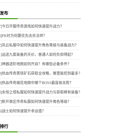
发布
7]
今日开服传奇游戏如何快速提升战力？
6]
PK时为何要优先击杀法师？
2]
风云私服中如何快速提升角色等级与装备战力？
1]
运送九套装备的天价，普通人如何负担得起？
1]
神器进阶地图如何开启？有哪些必备条件？
0]
热血传奇黑铁矿石获取全攻略，哪里能挖到最多？
9]
热血传奇烟花地图中哪个BOSS最容易击败？
8]
永恒之塔私服如何快速提升战力与获取稀有装备？
7]
新开首区传奇私服如何快速提升角色等级？
6]
战士如何快速提升幸运值？
排行