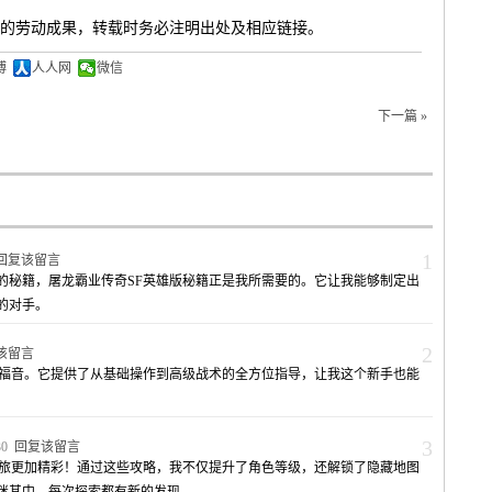
的劳动成果，转载时务必注明出处及相应链接。
博
人人网
微信
下一篇 »
1
回复该留言
的秘籍，屠龙霸业传奇SF英雄版秘籍正是我所需要的。它让我能够制定出
的对手。
2
该留言
的福音。它提供了从基础操作到高级战术的全方位指导，让我这个新手也能
3
:30
回复该留言
之旅更加精彩！通过这些攻略，我不仅提升了角色等级，还解锁了隐藏地图