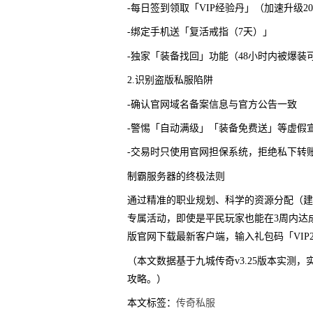
-每日签到领取「VIP经验丹」（加速升级2
-绑定手机送「复活戒指（7天）」
-独家「装备找回」功能（48小时内被爆装
2.识别盗版私服陷阱
-确认官网域名备案信息与官方公告一致
-警惕「自动满级」「装备免费送」等虚假
-交易时只使用官网担保系统，拒绝私下转
制霸服务器的终极法则
通过精准的职业规划、科学的资源分配（建
专属活动，即使是平民玩家也能在3周内达成
版官网下载最新客户端，输入礼包码「VIP
（本文数据基于九城传奇v3.25版本实测
攻略。）
本文标签：
传奇私服