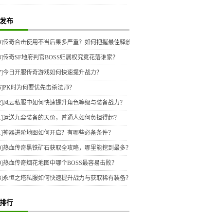
发布
9]
传奇合击使用不当后果多严重？如何把握最佳释放时机？
8]
传奇SF地府判官BOSS归属权究竟花落谁家？
7]
今日开服传奇游戏如何快速提升战力？
6]
PK时为何要优先击杀法师？
2]
风云私服中如何快速提升角色等级与装备战力？
1]
运送九套装备的天价，普通人如何负担得起？
1]
神器进阶地图如何开启？有哪些必备条件？
0]
热血传奇黑铁矿石获取全攻略，哪里能挖到最多？
9]
热血传奇烟花地图中哪个BOSS最容易击败？
8]
永恒之塔私服如何快速提升战力与获取稀有装备？
排行