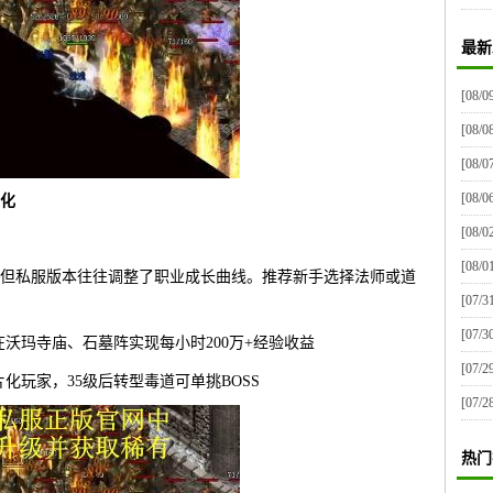
最新
[08/0
[08/0
[08/0
[08/0
化
[08/0
[08/0
但私服版本往往调整了职业成长曲线。推荐新手选择法师或道
[07/3
[07/3
沃玛寺庙、石墓阵实现每小时200万+经验收益
[07/2
化玩家，35级后转型毒道可单挑BOSS
[07/2
热门