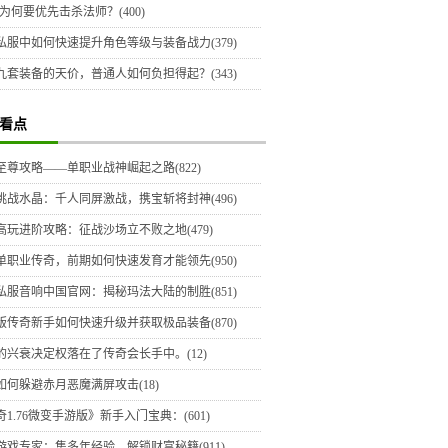
为何要优先击杀法师？(400)
私服中如何快速提升角色等级与装备战力(379)
九套装备的天价，普通人如何负担得起？(343)
看点
至尊攻略——单职业战神崛起之路(822)
挑战水晶：千人同屏激战，携宝斩将封神(496)
高玩进阶攻略：征战沙场立不败之地(479)
单职业传奇，前期如何快速发育才能领先(950)
私服音响中国官网：揭秘玛法大陆的制胜(851)
版传奇新手如何快速升级并获取极品装备(870)
的兴衰决定权落在了传奇会长手中。(12)
如何躲避赤月恶魔满屏攻击(18)
1.76微变手游版》新手入门宝典：(601)
游戏专家：集多年经验，解锁财富秘籍(911)