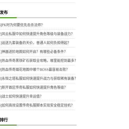
发布
6]
PK时为何要优先击杀法师？
2]
风云私服中如何快速提升角色等级与装备战力？
1]
运送九套装备的天价，普通人如何负担得起？
1]
神器进阶地图如何开启？有哪些必备条件？
0]
热血传奇黑铁矿石获取全攻略，哪里能挖到最多？
9]
热血传奇烟花地图中哪个BOSS最容易击败？
8]
永恒之塔私服如何快速提升战力与获取稀有装备？
7]
新开首区传奇私服如何快速提升角色等级？
6]
战士如何快速提升幸运值？
5]
如何高效设置传奇私服脚本实现安全稳定挂机？
排行