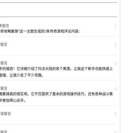
1
该留言
奇攻略集锦”这一主题生成的5条传奇游戏评论内容：
2
该留言
3
该留言
手的福音！它详细介绍了玛法大陆的各个角落，让我这个新手也能快速上
整理，让我少走了不少弯路。
4
该留言
略集锦真的很实用。它不仅提供了基本的游戏操作技巧，还有各种战斗策
中更加得心应手。
5
复该留言
6
该留言