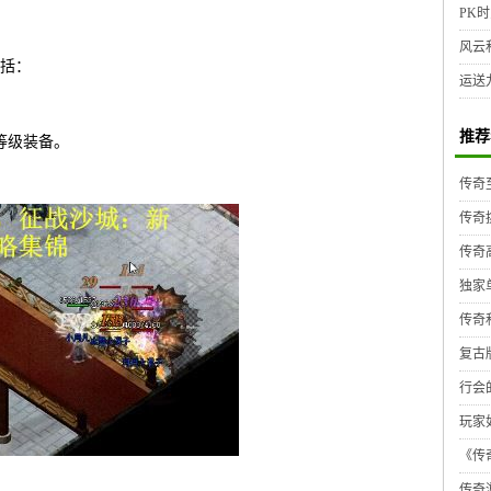
PK时
风云
括：
运送
推荐
等级装备。
传奇
传奇
传奇
独家
传奇
复古
行会
玩家
《传奇
传奇