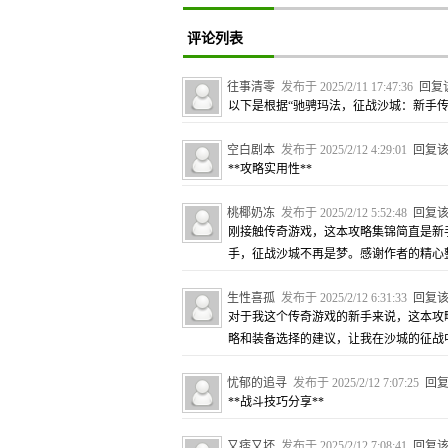
评论列表
往事清零
发布于 2025/2/11 17:47:36
回复
以下是根据“驰骋玛法，征战沙城：新手传
空白剧本
发布于 2025/2/12 4:29:01
回复
**攻略实用性**
桃椰奶冻
发布于 2025/2/12 5:52:48
回复
刚接触传奇游戏，这本攻略集锦简直是新
手，征战沙城不再是梦。感谢作者的精心
生性喜孤
发布于 2025/2/12 6:31:33
回复
对于我这个传奇游戏的新手来说，这本攻
略和装备选择的建议，让我在沙城的征战
忧郁的追寻
发布于 2025/2/12 7:07:25
回
**战斗技巧分享**
又痞又坏
发布于 2025/2/12 7:08:41
回复