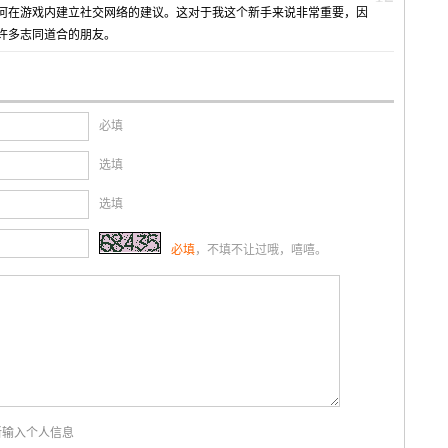
何在游戏内建立社交网络的建议。这对于我这个新手来说非常重要，因
许多志同道合的朋友。
必填
选填
选填
必填
，不填不让过哦，嘻嘻。
新输入个人信息