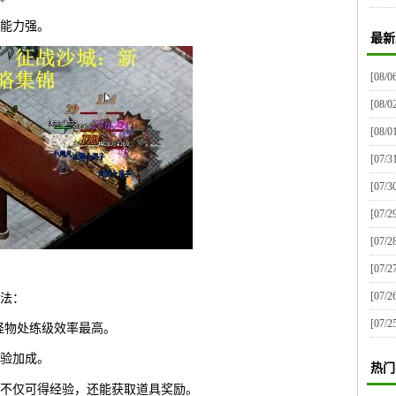
能力强。
最新
[08/0
[08/0
[08/0
[07/3
[07/3
[07/2
[07/2
[07/2
[07/2
法：
[07/2
怪物处练级效率最高。
验加成。
热门
不仅可得经验，还能获取道具奖励。