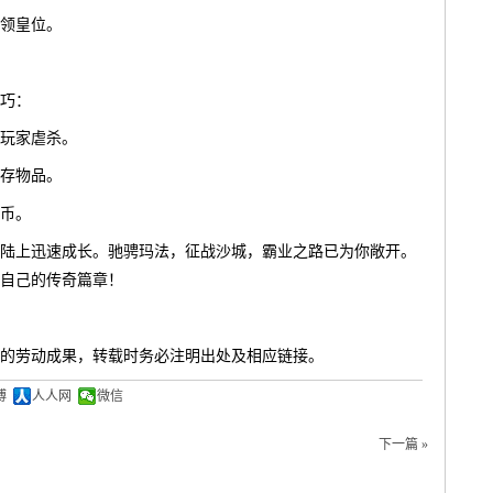
领皇位。
巧：
玩家虐杀。
存物品。
币。
陆上迅速成长。驰骋玛法，征战沙城，霸业之路已为你敞开。
自己的传奇篇章！
的劳动成果，转载时务必注明出处及相应链接。
博
人人网
微信
下一篇 »