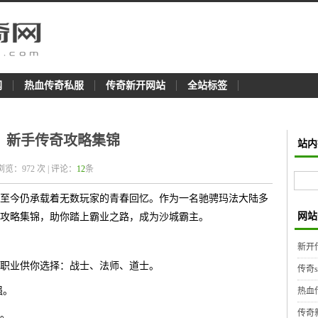
网
热血传奇私服
传奇新开网站
全站标签
：新手传奇攻略集锦
站内
 浏览：
972
次 | 评论：
12
条
至今仍承载着无数玩家的青春回忆。作为一名驰骋玛法大陆多
网站
攻略集锦，助你踏上霸业之路，成为沙城霸主。
新开
职业供你选择：战士、法师、道士。
传奇
强。
热血
传奇
。