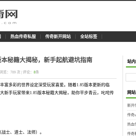
网
热血传奇私服
传奇新开网站
全站标签
5版本秘籍大揭秘，新手起航避坑指南
站内
 浏览：
709
次 | 评论：
8
条
丰富多彩的世界设定深受玩家喜爱。随着1.85版本更新的临
网站
大新手玩家带来1.85版本秘籍大揭秘，助你平步青云，叱咤传
新开
传奇
热血
（战士、道士、法师）。
传奇