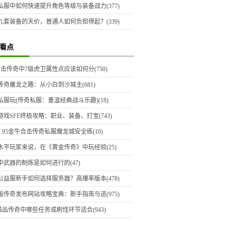
私服中如何快速提升角色等级与装备战力(377)
九套装备的天价，普通人如何负担得起？(339)
看点
6合击传奇中7级虎卫属性点应该如何分(750)
传奇屠龙之路：从小白到沙城主(681)
私服玩(传奇私服：重温经典战斗乐趣)(18)
游戏SFF终极攻略：职业、装备、打宝(743)
1.95金牛合击传奇私服魔龙城安全练(10)
水平玩家来说，在《黄金传奇》中玩经验(25)
中武器的制炼是如何进行的(47)
公益服新手如何选择服务器？高爆率版本(478)
版传奇发布网站攻略宝典：新手指南与进(975)
6精品传奇中哪些任务或刷怪环节适合(943)