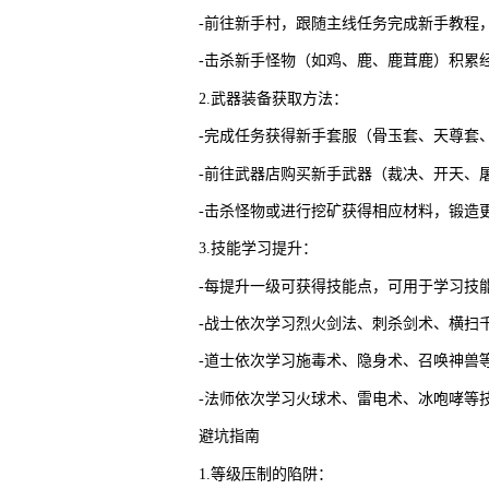
-前往新手村，跟随主线任务完成新手教程
-击杀新手怪物（如鸡、鹿、鹿茸鹿）积累
2.武器装备获取方法：
-完成任务获得新手套服（骨玉套、天尊套
-前往武器店购买新手武器（裁决、开天、
-击杀怪物或进行挖矿获得相应材料，锻造
3.技能学习提升：
-每提升一级可获得技能点，可用于学习技
-战士依次学习烈火剑法、刺杀剑术、横扫
-道士依次学习施毒术、隐身术、召唤神兽
-法师依次学习火球术、雷电术、冰咆哮等
避坑指南
1.等级压制的陷阱：