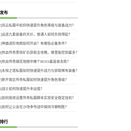
发布
2]
风云私服中如何快速提升角色等级与装备战力？
1]
运送九套装备的天价，普通人如何负担得起？
1]
神器进阶地图如何开启？有哪些必备条件？
0]
热血传奇黑铁矿石获取全攻略，哪里能挖到最多？
9]
热血传奇烟花地图中哪个BOSS最容易击败？
8]
永恒之塔私服如何快速提升战力与获取稀有装备？
7]
新开首区传奇私服如何快速提升角色等级？
6]
战士如何快速提升幸运值？
5]
如何高效设置传奇私服脚本实现安全稳定挂机？
4]
如何让公会在沙场争夺战中保持冷静制胜？
排行