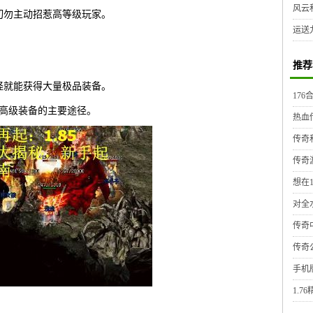
风云
切勿主动招惹高等级玩家。
运送
。
推荐
怪就能获得大量极品装备。
17
取高级装备的主要途径。
热血
传奇
传奇
想在
对全
传奇
传奇
手机
1.7