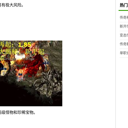
易有极大风险。
热门
。
传奇
新开
变态
传奇
单职
高级怪物和珍稀宝物。