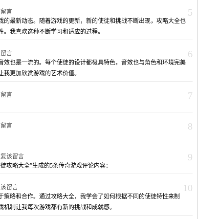
5
该留言
戏的最新动态。随着游戏的更新，新的使徒和挑战不断出现，攻略大全也
性。我喜欢这种不断学习和适应的过程。
6
该留言
音效也是一流的。每个使徒的设计都极具特色，音效也与角色和环境完美
让我更加欣赏游戏的艺术价值。
7
该留言
8
该留言
9
回复该留言
徒攻略大全”生成的5条传奇游戏评论内容：
10
复该留言
于策略和合作。通过攻略大全，我学会了如何根据不同的使徒特性来制
戏机制让我每次游戏都有新的挑战和成就感。