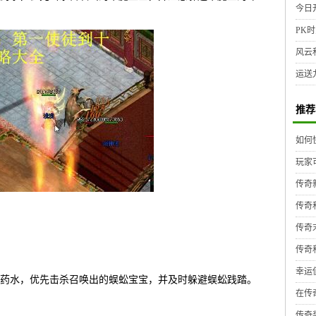
今日
PK时
风云
运送
推荐
如何
玩家
传奇
传奇
传奇
传奇
幸运
药水，优先击杀召唤出的蜈蚣宝宝，并及时躲避蜈蚣践踏。
在传
传奇