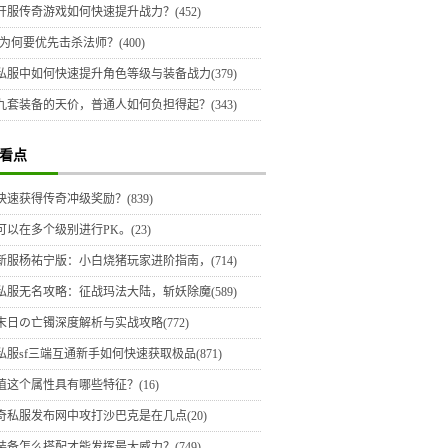
开服传奇游戏如何快速提升战力？(452)
为何要优先击杀法师？(400)
私服中如何快速提升角色等级与装备战力(379)
九套装备的天价，普通人如何负担得起？(343)
看点
快速获得传奇冲级奖励？(839)
可以在多个级别进行PK。(23)
新服杨祐宁版：小白烧猪玩家进阶指南，(714)
私服无名攻略：征战玛法大陆，斩妖除魔(589)
末日の亡镯深度解析与实战攻略(772)
私服sf三端互通新手如何快速获取极品(871)
值这个属性具有哪些特征？(16)
奇私服发布网中攻打沙巴克是在几点(20)
装备怎么搭配才能发挥最大威力？(749)