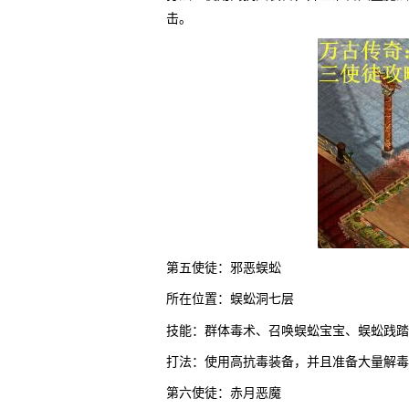
击。
第五使徒：邪恶蜈蚣
所在位置：蜈蚣洞七层
技能：群体毒术、召唤蜈蚣宝宝、蜈蚣践踏
打法：使用高抗毒装备，并且准备大量解毒
第六使徒：赤月恶魔