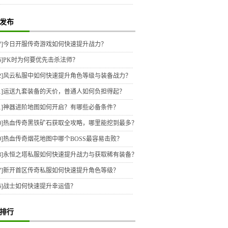
发布
7]
今日开服传奇游戏如何快速提升战力？
6]
PK时为何要优先击杀法师？
2]
风云私服中如何快速提升角色等级与装备战力？
1]
运送九套装备的天价，普通人如何负担得起？
1]
神器进阶地图如何开启？有哪些必备条件？
0]
热血传奇黑铁矿石获取全攻略，哪里能挖到最多？
9]
热血传奇烟花地图中哪个BOSS最容易击败？
8]
永恒之塔私服如何快速提升战力与获取稀有装备？
7]
新开首区传奇私服如何快速提升角色等级？
6]
战士如何快速提升幸运值？
排行