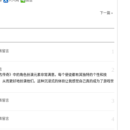
博
人人网
微信
下一篇 »
1
该留言
2
言
古传奇》中的角色扮演元素非常满意。每个使徒都有其独特的个性和技
，从而更好地扮演他们。这种沉浸式的体验让我感觉自己真的成为了游戏世
3
该留言
4
该留言