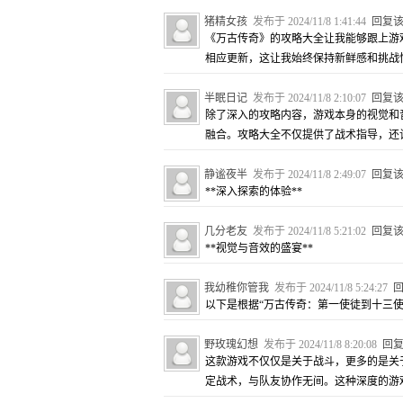
猪精女孩
发布于 2024/11/8 1:41:44
回复
《万古传奇》的攻略大全让我能够跟上游
相应更新，这让我始终保持新鲜感和挑战
半眠日记
发布于 2024/11/8 2:10:07
回复
除了深入的攻略内容，游戏本身的视觉和
融合。攻略大全不仅提供了战术指导，还
静谧夜半
发布于 2024/11/8 2:49:07
回复
**深入探索的体验**
几分老友
发布于 2024/11/8 5:21:02
回复
**视觉与音效的盛宴**
我幼稚你管我
发布于 2024/11/8 5:24:27
以下是根据“万古传奇：第一使徒到十三使
野玫瑰幻想
发布于 2024/11/8 8:20:08
回
这款游戏不仅仅是关于战斗，更多的是关
定战术，与队友协作无间。这种深度的游