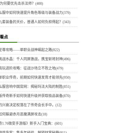
为何要优先击杀法师？(400)
私服中如何快速提升角色等级与装备战力(379)
九套装备的天价，普通人如何负担得起？(343)
看点
至尊攻略——单职业战神崛起之路(822)
挑战水晶：千人同屏激战，携宝斩将封神(496)
高玩进阶攻略：征战沙场立不败之地(479)
单职业传奇，前期如何快速发育才能领先(950)
私服音响中国官网：揭秘玛法大陆的制胜(851)
版传奇新手如何快速升级并获取极品装备(870)
的兴衰决定权落在了传奇会长手中。(12)
如何躲避赤月恶魔满屏攻击(18)
1.76微变手游版》新手入门宝典：(601)
游戏专家：集多年经验，解锁财富秘籍(911)