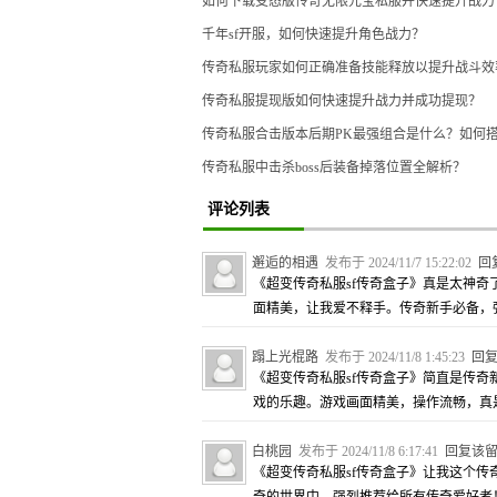
如何下载变态版传奇无限元宝私服并快速提升战力
千年sf开服，如何快速提升角色战力？
传奇私服玩家如何正确准备技能释放以提升战斗效
传奇私服提现版如何快速提升战力并成功提现？
传奇私服合击版本后期PK最强组合是什么？如何
传奇私服中击杀boss后装备掉落位置全解析？
评论列表
邂逅的相遇
发布于 2024/11/7 15:22:02
回
《超变传奇私服sf传奇盒子》真是太神
面精美，让我爱不释手。传奇新手必备，
蹋上光棍路
发布于 2024/11/8 1:45:23
回
《超变传奇私服sf传奇盒子》简直是传
戏的乐趣。游戏画面精美，操作流畅，真
白桃园
发布于 2024/11/8 6:17:41
回复该
《超变传奇私服sf传奇盒子》让我这个