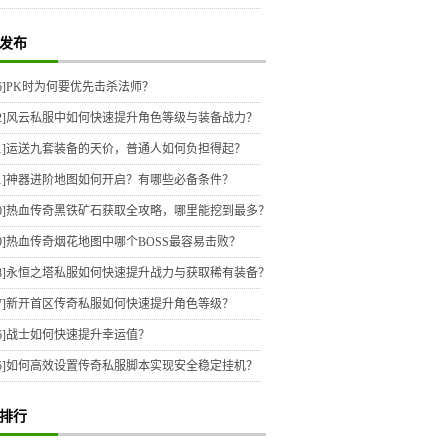
发布
6]
PK时为何要优先击杀法师？
2]
风云私服中如何快速提升角色等级与装备战力？
1]
运送九套装备的天价，普通人如何负担得起？
1]
神器进阶地图如何开启？有哪些必备条件？
0]
热血传奇黑铁矿石获取全攻略，哪里能挖到最多？
9]
热血传奇烟花地图中哪个BOSS最容易击败？
8]
永恒之塔私服如何快速提升战力与获取稀有装备？
7]
新开首区传奇私服如何快速提升角色等级？
6]
战士如何快速提升幸运值？
5]
如何高效设置传奇私服脚本实现安全稳定挂机？
排行