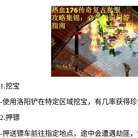
1.挖宝
-使用洛阳铲在特定区域挖宝，有几率获得珍
2.押镖
-押送镖车前往指定地点，途中会遭遇劫匪