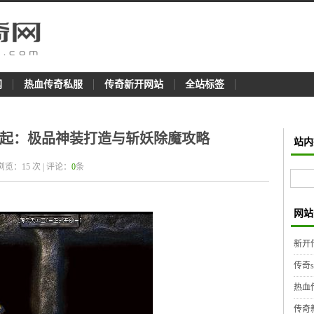
网
热血传奇私服
传奇新开网站
全站标签
再起：极品神装打造与斩妖除魔攻略
站内
 浏览：
15
次 | 评论：
0
条
网站
新开
传奇
热血
传奇