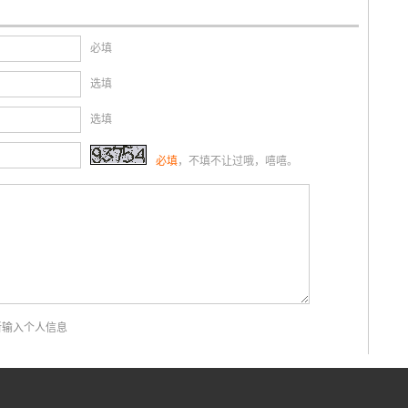
必填
选填
选填
必填
，不填不让过哦，嘻嘻。
新输入个人信息