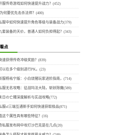
开服传奇游戏如何快速提升战力？(452)
为何要优先击杀法师？(400)
私服中如何快速提升角色等级与装备战力(379)
九套装备的天价，普通人如何负担得起？(343)
看点
快速获得传奇冲级奖励？(839)
可以在多个级别进行PK。(23)
新服杨祐宁版：小白烧猪玩家进阶指南，(714)
私服无名攻略：征战玛法大陆，斩妖除魔(589)
末日の亡镯深度解析与实战攻略(772)
私服sf三端互通新手如何快速获取极品(871)
值这个属性具有哪些特征？(16)
奇私服发布网中攻打沙巴克是在几点(20)
装备怎么搭配才能发挥最大威力？(749)