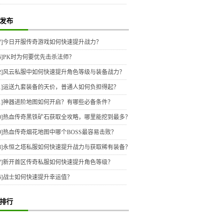
发布
7]
今日开服传奇游戏如何快速提升战力？
6]
PK时为何要优先击杀法师？
2]
风云私服中如何快速提升角色等级与装备战力？
1]
运送九套装备的天价，普通人如何负担得起？
1]
神器进阶地图如何开启？有哪些必备条件？
0]
热血传奇黑铁矿石获取全攻略，哪里能挖到最多？
9]
热血传奇烟花地图中哪个BOSS最容易击败？
8]
永恒之塔私服如何快速提升战力与获取稀有装备？
7]
新开首区传奇私服如何快速提升角色等级？
6]
战士如何快速提升幸运值？
排行