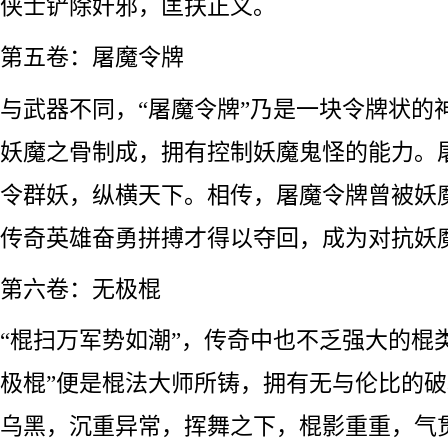
侠士铲除奸邪，匡扶正义。
第五卷：屠魔令牌
与武器不同，“屠魔令牌”乃是一块令牌状的
妖魔之骨制成，拥有控制妖魔鬼怪的能力。
令群妖，纵横天下。相传，屠魔令牌曾被妖
传奇英雄奋勇拼搏才得以夺回，成为对抗妖
第六卷：无极棍
“棍扫万军势如潮”，传奇中也不乏强大的棍
极棍”便是棍法大师所铸，拥有无与伦比的
乌黑，沉重异常，挥舞之下，棍影重重，气