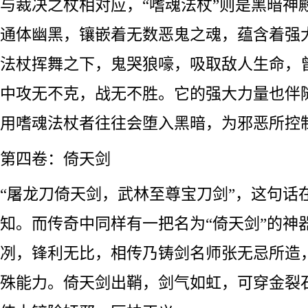
与裁决之杖相对应，“嗜魂法杖”则是黑暗神
通体幽黑，镶嵌着无数恶鬼之魂，蕴含着强
法杖挥舞之下，鬼哭狼嚎，吸取敌人生命，
中攻无不克，战无不胜。它的强大力量也伴
用嗜魂法杖者往往会堕入黑暗，为邪恶所控
第四卷：倚天剑
“屠龙刀倚天剑，武林至尊宝刀剑”，这句话
知。而传奇中同样有一把名为“倚天剑”的神
冽，锋利无比，相传乃铸剑名师张无忌所造
殊能力。倚天剑出鞘，剑气如虹，可穿金裂