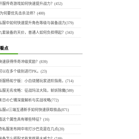
开服传奇游戏如何快速提升战力？(452)
为何要优先击杀法师？(400)
私服中如何快速提升角色等级与装备战力(379)
九套装备的天价，普通人如何负担得起？(343)
看点
快速获得传奇冲级奖励？(839)
可以在多个级别进行PK。(23)
新服杨祐宁版：小白烧猪玩家进阶指南，(714)
私服无名攻略：征战玛法大陆，斩妖除魔(589)
末日の亡镯深度解析与实战攻略(772)
私服sf三端互通新手如何快速获取极品(871)
值这个属性具有哪些特征？(16)
奇私服发布网中攻打沙巴克是在几点(20)
装备怎么搭配才能发挥最大威力？(749)