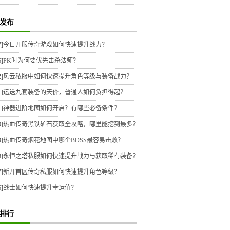
发布
7]
今日开服传奇游戏如何快速提升战力？
6]
PK时为何要优先击杀法师？
2]
风云私服中如何快速提升角色等级与装备战力？
1]
运送九套装备的天价，普通人如何负担得起？
1]
神器进阶地图如何开启？有哪些必备条件？
0]
热血传奇黑铁矿石获取全攻略，哪里能挖到最多？
9]
热血传奇烟花地图中哪个BOSS最容易击败？
8]
永恒之塔私服如何快速提升战力与获取稀有装备？
7]
新开首区传奇私服如何快速提升角色等级？
6]
战士如何快速提升幸运值？
排行