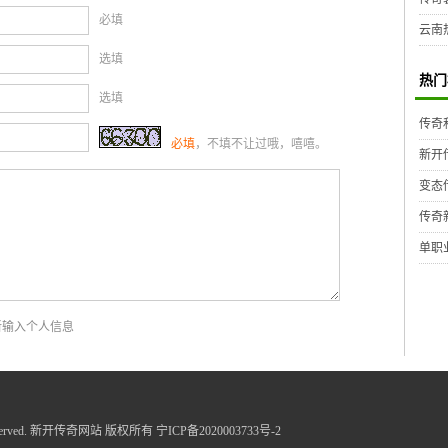
必填
云南
选填
热门
选填
传奇
必填
，不填不让过哦，嘻嘻。
新开
变态
传奇
单职
新输入个人信息
ghts Reserved. 新开传奇网站 版权所有
宁ICP备2020003733号-2