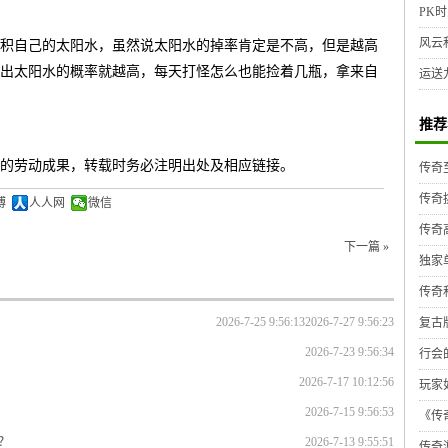
PK时
风云
积自己的太阳水，虽然说太阳水的掉率肯定是不高，但是越高
出太阳水的概率就越高，每天打怪怎么也能捡着几瓶，拿来自
运送
推荐
的劳动成果，转载时务必注明出处及相应链接。
传奇
传奇
博
人人网
微信
传奇
下一篇 »
独家
传奇
2026-7-25 9:56:13
2026-7-27 9:56:23
复古
2026-7-23 9:56:34
行会
2026-7-17 10:12:56
玩家
2026-7-15 9:56:53
《传奇
？
2026-7-13 9:55:51
传奇