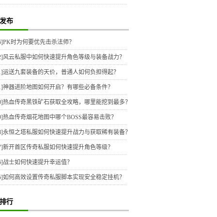
发布
6]
PK时为何要优先击杀法师？
2]
风云私服中如何快速提升角色等级与装备战力？
1]
运送九套装备的天价，普通人如何负担得起？
1]
神器进阶地图如何开启？有哪些必备条件？
0]
热血传奇黑铁矿石获取全攻略，哪里能挖到最多？
9]
热血传奇烟花地图中哪个BOSS最容易击败？
8]
永恒之塔私服如何快速提升战力与获取稀有装备？
7]
新开首区传奇私服如何快速提升角色等级？
6]
战士如何快速提升幸运值？
5]
如何高效设置传奇私服脚本实现安全稳定挂机？
排行