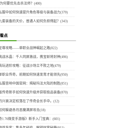
为何要优先击杀法师？(400)
私服中如何快速提升角色等级与装备战力(379)
九套装备的天价，普通人如何负担得起？(343)
看点
至尊攻略——单职业战神崛起之路(822)
挑战水晶：千人同屏激战，携宝斩将封神(496)
高玩进阶攻略：征战沙场立不败之地(479)
单职业传奇，前期如何快速发育才能领先(950)
私服音响中国官网：揭秘玛法大陆的制胜(851)
版传奇新手如何快速升级并获取极品装备(870)
的兴衰决定权落在了传奇会长手中。(12)
如何躲避赤月恶魔满屏攻击(18)
1.76微变手游版》新手入门宝典：(601)
游戏专家：集多年经验，解锁财富秘籍(911)