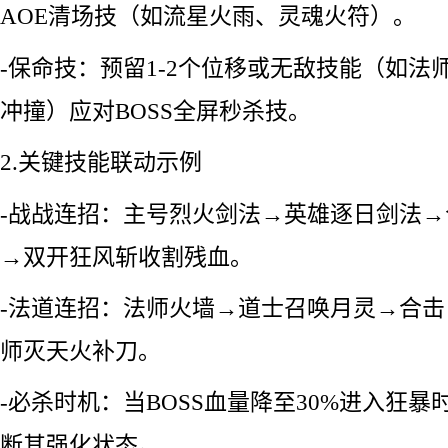
AOE清场技（如流星火雨、灵魂火符）。
-保命技：预留1-2个位移或无敌技能（如法
冲撞）应对BOSS全屏秒杀技。
2.关键技能联动示例
-战战连招：主号烈火剑法→英雄逐日剑法
→双开狂风斩收割残血。
-法道连招：法师火墙→道士召唤月灵→合
师灭天火补刀。
-必杀时机：当BOSS血量降至30%进入狂
断其强化状态。