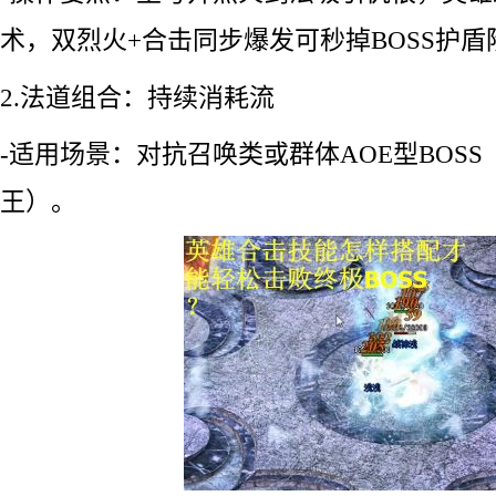
术，双烈火+合击同步爆发可秒掉BOSS护盾
2.法道组合：持续消耗流
-适用场景：对抗召唤类或群体AOE型BOS
王）。