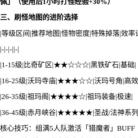
佩」（使用后1小时打怪经验+30%）
三、刷怪地图的进阶选择
|等级区间|推荐地图|怪物密度|特殊掉落|效率
|-|-|-||-|
|1-15级|比奇矿区|★★☆☆☆|黑铁矿石|基础|
|16-25级|沃玛寺庙|★★★☆☆|沃玛号角|高效
|26-35级|祖玛阁|★★★★☆|祖玛装备|极速|
|36-45级|赤月峡谷|★★★★★|圣战/法神系列
核心技巧：组满5人队激活「猎魔者」BUFF