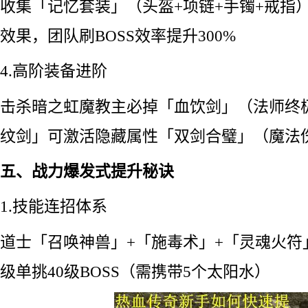
收集「记忆套装」（头盔+项链+手镯+戒指
效果，团队刷BOSS效率提升300%
4.高阶装备进阶
击杀暗之虹魔教主必掉「血饮剑」（法师终
纹剑」可激活隐藏属性「双剑合璧」（魔法伤
五、战力爆发式提升秘诀
1.技能连招体系
道士「召唤神兽」+「施毒术」+「灵魂火符
级单挑40级BOSS（需携带5个太阳水）