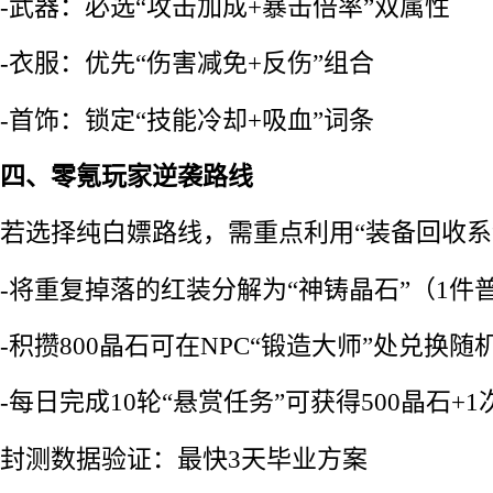
-武器：必选“攻击加成+暴击倍率”双属性
-衣服：优先“伤害减免+反伤”组合
-首饰：锁定“技能冷却+吸血”词条
四、零氪玩家逆袭路线
若选择纯白嫖路线，需重点利用“装备回收系
-将重复掉落的红装分解为“神铸晶石”（1件普
-积攒800晶石可在NPC“锻造大师”处兑换
-每日完成10轮“悬赏任务”可获得500晶石+
封测数据验证：最快3天毕业方案