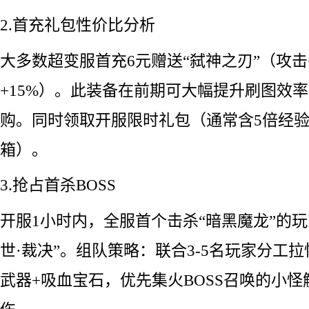
2.首充礼包性价比分析
大多数超变服首充6元赠送“弑神之刃”（攻击+
+15%）。此装备在前期可大幅提升刷图效
购。同时领取开服限时礼包（通常含5倍经验
箱）。
3.抢占首杀BOSS
开服1小时内，全服首个击杀“暗黑魔龙”的玩
世·裁决”。组队策略：联合3-5名玩家分工
武器+吸血宝石，优先集火BOSS召唤的小怪