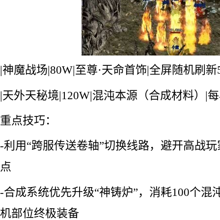
|神魔战场|80W|至尊·天命首饰|全屏随机刷新5
|天外天秘境|120W|混沌本源（合成材料）|
重点技巧：
-利用“跨服传送卷轴”切换线路，避开高战玩
点
-合成系统优先升级“神铸炉”，消耗100个混
机部位终极装备