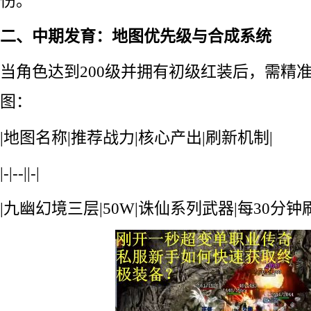
伤。
二、中期发育：地图优先级与合成系统
当角色达到200级并拥有初级红装后，需精
图：
|地图名称|推荐战力|核心产出|刷新机制|
|-|--||-|
|九幽幻境三层|50W|诛仙系列武器|每30分钟