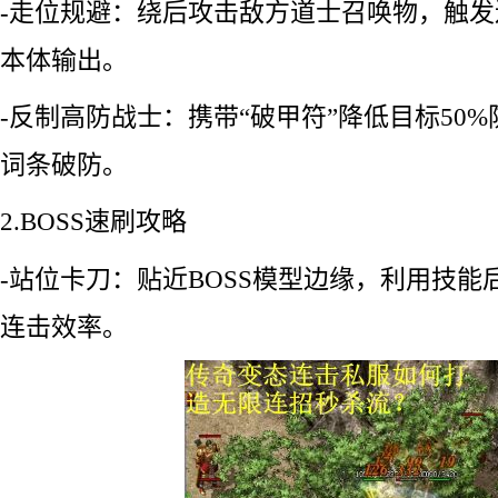
-走位规避：绕后攻击敌方道士召唤物，触
本体输出。
-反制高防战士：携带“破甲符”降低目标50
词条破防。
2.BOSS速刷攻略
-站位卡刀：贴近BOSS模型边缘，利用技
连击效率。