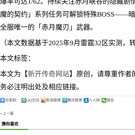
爆率可达1/62。持续关注赤月峡谷的隐藏剧
魔的契约」系列任务可解锁特殊BOSS——
全服唯一的「赤月魔刃」武器。
（本文数据基于2025年9月雷霆32区实测
本文标签：
本文为【
新开传奇网站
】原创，请尊重作者
务必注明出处及相应链接。
分享到：
QQ空间
新浪微博
腾讯微博
人人网
微信
« 上一篇
猜你喜欢