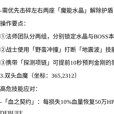
-需优先击碎左右两座「魔能水晶」解除护盾
操作要点：
①法师团队分两组，分别锁定水晶与BOSS
②战士使用「野蛮冲撞」打断「地震波」技
③携带「探测项链」可提前10秒预判金刚的
3.双头血魔（坐标：365,2312）
高危技能应对：
-「血之契约」：每损失10%血量恢复50万
DEBUFF