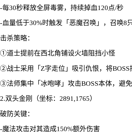
-每30秒释放全屏毒雾，持续掉血120点/秒
-血量低于30%时触发「恶魔召唤」，召唤8
击杀策略：
①道士提前在西北角铺设火墙阻挡小怪
②战士采用「Z字走位」吸引仇恨，将BOS
③法师集中「冰咆哮」攻击BOSS本体，避免
2.双头金刚（坐标：2891,1765）
破防关键：
-魔法攻击对其造成150%额外伤害