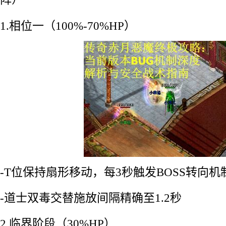
1.相位一（100%-70%HP）
-T位保持扇形移动，每3秒触发BOSS转向机
-道士双毒交替施放间隔精确至1.2秒
2.临界阶段（30%HP）