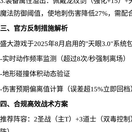
3.装备属性溢出：佩戴龙纹剑（强化+15）
魔法防御阈值，使地刺伤害降低27%，需配
三、官方反制措施解析
盛大游戏于2025年8月启用的"天眼3.0"系统
-实时动作频率监测（超过8次/秒强制离场）
-地形碰撞体积动态验证
-伤害预期偏离值计算（误差超15%立即回档
四、合规高效战术方案
推荐阵容：2圣战（主T）+3道士（双毒控制
阵）