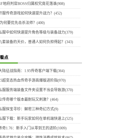
F地府判官BOSS归属权究竟花落谁(908)
开服传奇游戏如何快速提升战力？(452)
为何要优先击杀法师？(400)
私服中如何快速提升角色等级与装备战力(379)
九套装备的天价，普通人如何负担得起？(343)
看点
陆征战指南：1.95传奇客户端下载(364)
025超变态热血传奇手游高爆版进阶指(970)
私服服务端装备文件夹设置不当会导致游(370)
业传奇哪个版本最耐玩又刺激？(464)
私服探宝寻珍：解密三种奇幻方式(9)
私服下载：新手玩家如何在单机端快速上(525)
奇1.76：新手入门从零到王的进阶(1009)
传奇武器交易全攻略：理性消费成就技术(867)