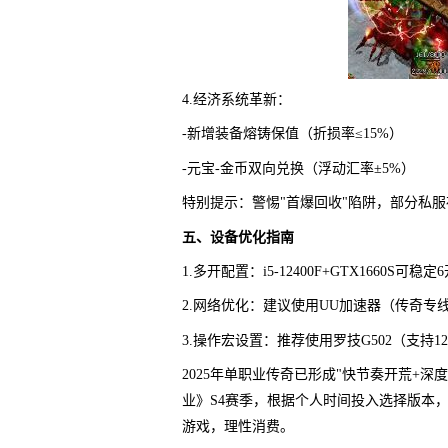
4.经济系统革新：
-新增装备熔铸保值（折损率≤15%）
-元宝-金币双向兑换（浮动汇率±5%）
特别提示：警惕"首爆回收"陷阱，部分私
五、设备优化指南
1.多开配置：i5-12400F+GTX1660S可稳定
2.网络优化：建议使用UU加速器（传奇专线延
3.操作宏设置：推荐使用罗技G502（支持1
2025年单职业传奇已形成"快节奏开荒+深
业》S4赛季，根据个人时间投入选择版本
游戏，理性消费。