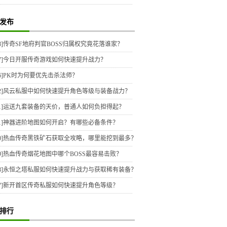
发布
8]
传奇SF地府判官BOSS归属权究竟花落谁家？
7]
今日开服传奇游戏如何快速提升战力？
6]
PK时为何要优先击杀法师？
2]
风云私服中如何快速提升角色等级与装备战力？
1]
运送九套装备的天价，普通人如何负担得起？
1]
神器进阶地图如何开启？有哪些必备条件？
0]
热血传奇黑铁矿石获取全攻略，哪里能挖到最多？
9]
热血传奇烟花地图中哪个BOSS最容易击败？
8]
永恒之塔私服如何快速提升战力与获取稀有装备？
7]
新开首区传奇私服如何快速提升角色等级？
排行