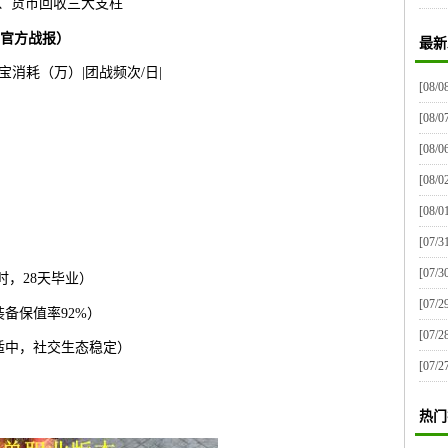
值、货币回收三大支柱
：官方战报）
最新
宝消耗（万）|团战频次/日|
[08/0
[08/0
[08/0
[08/0
[08/0
[07/3
[07/3
时，28天毕业）
[07/2
备保值率92%）
[07/2
适中，社交生态稳定）
[07/2
热门