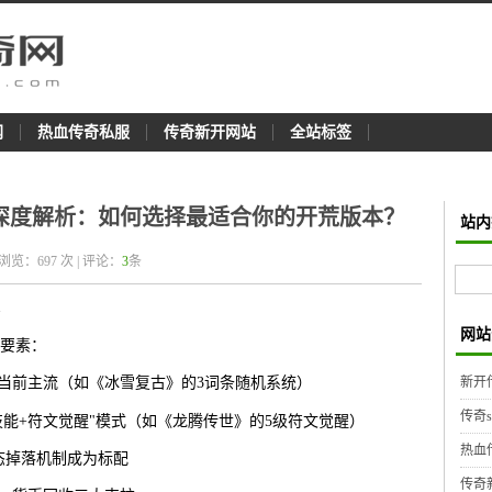
网
热血传奇私服
传奇新开网站
全站标签
本深度解析：如何选择最适合你的开荒版本？
站内
 浏览：
697
次 | 评论：
3
条
网站
要素：
新开
为当前主流（如《冰雪复古》的3词条随机系统）
传奇
主技能+符文觉醒"模式（如《龙腾传世》的5级符文觉醒）
热血
态掉落机制成为标配
传奇