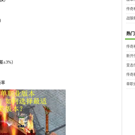
传奇
战狼
）
热门
传奇
新开
差±3%）
变态
传奇
新率
单职