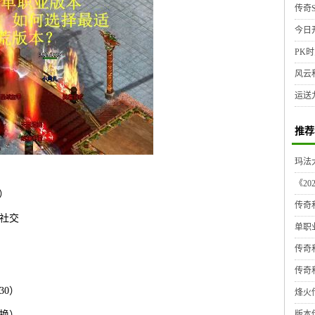
传奇S
今日
PK时
风云
运送
推荐
玛法大
《2
）
传奇
%社交
单职
传奇
传奇
30）
烽火传
版本
兑换）