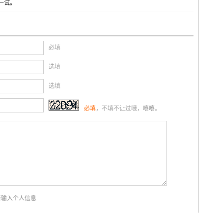
一试。
必填
选填
选填
必填
，不填不让过哦，嘻嘻。
新输入个人信息