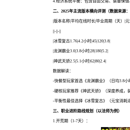
4.经济系统平衡：包含自由交易、装备保
二、2025年主流版本横向评测（数据来源
|版本名称|平均在线时长|毕业周期（天）|元
||-||-||
|冰雪复古1.76|4.2小时|45|120|3.8|
|龙渊霸业3.0|3.8小时|28|180|5.2|
|神武天骄2.5|5.1小时|62|80|2.4|
数据解读：
-快餐型玩家首选《龙渊霸业》（日均3.8小
-硬核玩家推荐《神武天骄》（深度养成，装
-平衡性最佳选择《冰雪复古》（元宝消耗
三、职业进阶路线规划（以法师为例）
1.开荒期（1-7天）：