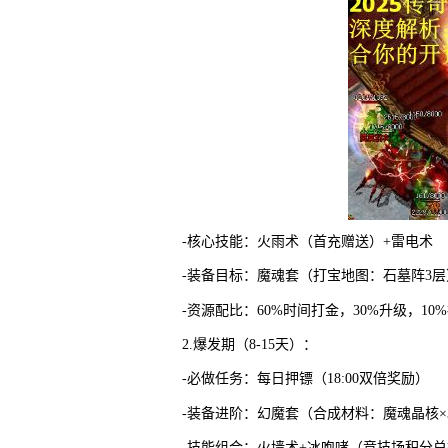
-核心技能：火雨术（首充赠送）+雷电术
-装备目标：魔魂套（打宝地图：石墓阵3层
-资源配比：60%时间打金，30%升级，10
2.爆发期（8-15天）：
-必做任务：每日押镖（18:00双倍奖励）
-装备进阶：幻魔套（合成材料：魔魂晶核×
-技能组合：火墙术+冰咆哮（竞技场积分