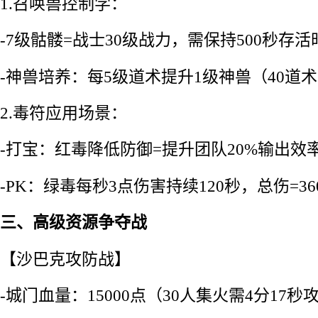
1.召唤兽控制学：
-7级骷髅=战士30级战力，需保持500秒存活
-神兽培养：每5级道术提升1级神兽（40道
2.毒符应用场景：
-打宝：红毒降低防御=提升团队20%输出效
-PK：绿毒每秒3点伤害持续120秒，总伤=36
三、高级资源争夺战
【沙巴克攻防战】
-城门血量：15000点（30人集火需4分17秒