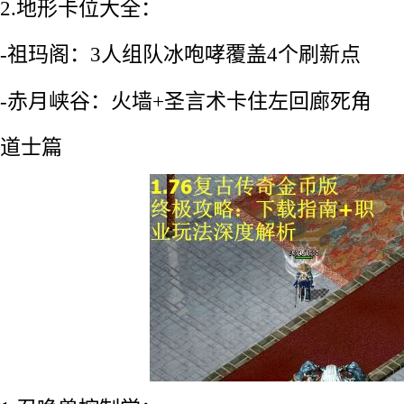
2.地形卡位大全：
-祖玛阁：3人组队冰咆哮覆盖4个刷新点
-赤月峡谷：火墙+圣言术卡住左回廊死角
道士篇