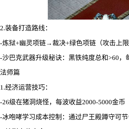
2.装备打造路线：
-炼狱+幽灵项链→裁决+绿色项链（攻击上限
-沙巴克武器升级秘诀：黑铁纯度总和>60，每
法师篇
1.经济运营技巧：
-26级在猪洞烧怪，每波收益2000-5000金币
-冰咆哮学习成本控制：通过尸王殿蹲守可节省