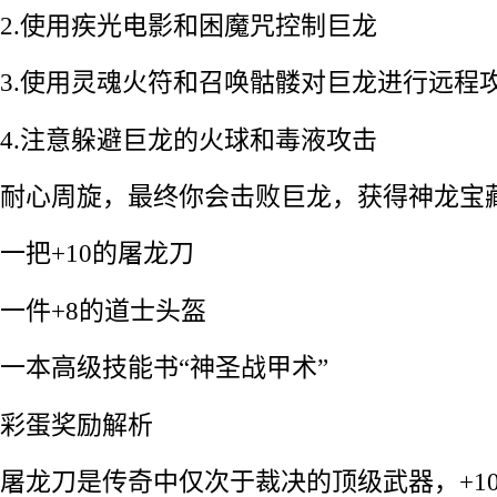
2.使用疾光电影和困魔咒控制巨龙
3.使用灵魂火符和召唤骷髅对巨龙进行远程
4.注意躲避巨龙的火球和毒液攻击
耐心周旋，最终你会击败巨龙，获得神龙宝
一把+10的屠龙刀
一件+8的道士头盔
一本高级技能书“神圣战甲术”
彩蛋奖励解析
屠龙刀是传奇中仅次于裁决的顶级武器，+1