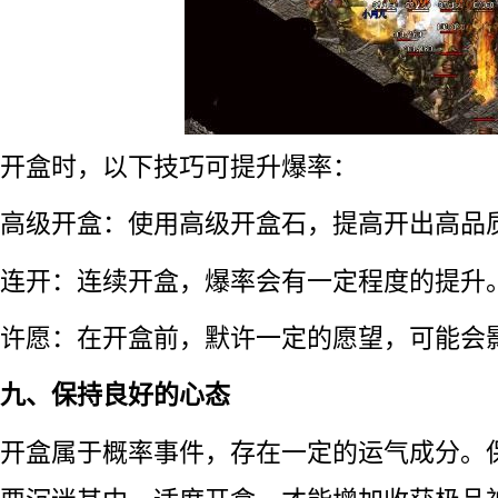
开盒时，以下技巧可提升爆率：
高级开盒：使用高级开盒石，提高开出高品
连开：连续开盒，爆率会有一定程度的提升
许愿：在开盒前，默许一定的愿望，可能会
九、保持良好的心态
开盒属于概率事件，存在一定的运气成分。