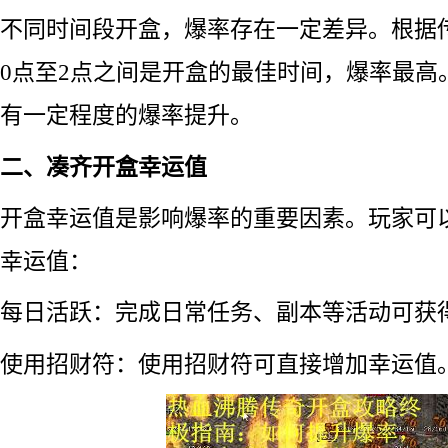
不同时间段开盒，爆率存在一定差异。根据
0点至2点之间是开盒的最佳时间，爆率最高
有一定程度的爆率提升。
二、凑齐开盒幸运值
开盒幸运值是影响爆率的重要因素。玩家可
幸运值：
每日活跃：完成日常任务、副本等活动可获
使用招财符：使用招财符可直接增加幸运值