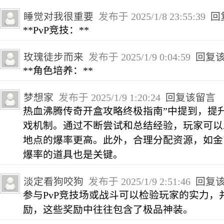
睡觉对我很重要
发布于 2025/1/8 23:55:39
回
**PvP竞技：**
玫瑰徒步而来
发布于 2025/1/9 0:04:59
回复
**角色培养：**
梦想家
发布于 2025/1/9 1:20:24
回复该留言
热血沸腾传奇开盒攻略终极指南”中提到，提
戏机制。通过不断尝试和总结经验，玩家可以
地点的爆率更高。此外，合理分配资源，如金
爆率的道具也是关键。
淡定看狗咬狗
发布于 2025/1/9 2:51:46
回复
参与PvP竞技场或战斗可以检验玩家的实力，
励，这些奖励中往往包含了极品神装。