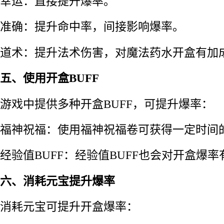
幸运：直接提升爆率。
准确：提升命中率，间接影响爆率。
道术：提升法术伤害，对魔法药水开盒有加
五、使用开盒BUFF
游戏中提供多种开盒BUFF，可提升爆率：
福神祝福：使用福神祝福卷可获得一定时间
经验值BUFF：经验值BUFF也会对开盒爆
六、消耗元宝提升爆率
消耗元宝可提升开盒爆率：