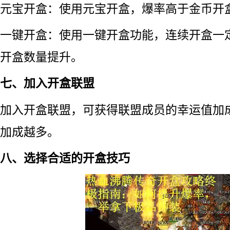
元宝开盒：使用元宝开盒，爆率高于金币开
一键开盒：使用一键开盒功能，连续开盒一
开盒数量提升。
七、加入开盒联盟
加入开盒联盟，可获得联盟成员的幸运值加
加成越多。
八、选择合适的开盒技巧