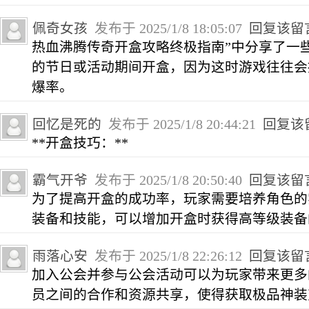
佩奇女孩
发布于 2025/1/8 18:05:07
回复该留
热血沸腾传奇开盒攻略终极指南”中分享了一
的节日或活动期间开盒，因为这时游戏往往会
爆率。
回忆是死的
发布于 2025/1/8 20:44:21
回复该
**开盒技巧：**
霸气开爷
发布于 2025/1/8 20:50:40
回复该留
为了提高开盒的成功率，玩家需要培养角色的
装备和技能，可以增加开盒时获得高等级装备
雨落心安
发布于 2025/1/8 22:26:12
回复该留
加入公会并参与公会活动可以为玩家带来更多
员之间的合作和资源共享，使得获取极品神装