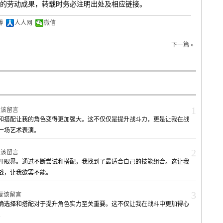
的劳动成果，转载时务必注明出处及相应链接。
博
人人网
微信
下一篇 »
1
复该留言
和搭配让我的角色变得更加强大。这不仅仅是提升战斗力，更是让我在战
一场艺术表演。
2
复该留言
开眼界。通过不断尝试和搭配，我找到了最适合自己的技能组合。这让我
战，让我欲罢不能。
3
复该留言
确选择和搭配对于提升角色实力至关重要。这不仅让我在战斗中更加得心
。