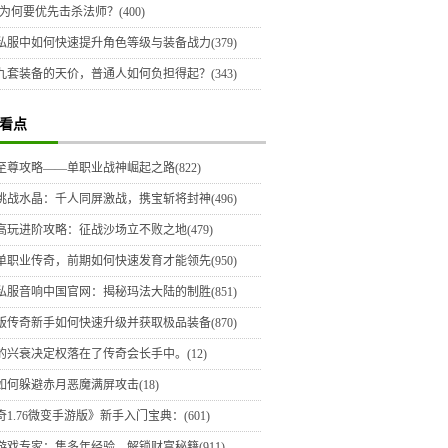
为何要优先击杀法师？(400)
私服中如何快速提升角色等级与装备战力(379)
九套装备的天价，普通人如何负担得起？(343)
看点
至尊攻略——单职业战神崛起之路(822)
挑战水晶：千人同屏激战，携宝斩将封神(496)
高玩进阶攻略：征战沙场立不败之地(479)
单职业传奇，前期如何快速发育才能领先(950)
私服音响中国官网：揭秘玛法大陆的制胜(851)
版传奇新手如何快速升级并获取极品装备(870)
的兴衰决定权落在了传奇会长手中。(12)
如何躲避赤月恶魔满屏攻击(18)
1.76微变手游版》新手入门宝典：(601)
游戏专家：集多年经验，解锁财富秘籍(911)