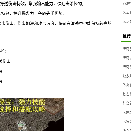
穿透伤害特效，增强输出能力，快速击杀怪物。
PK时
风云
度特效，提升爆发力，争取先手优势。
运送
暴击伤害、伤害加深和攻击速度，保证在混战中也能保持较高的
推荐
传奇
考：
传奇
透伤害
传奇
深
独家
深
传奇
复古
行会
玩家
《传奇
传奇