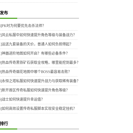
发布
6]
PK时为何要优先击杀法师？
2]
风云私服中如何快速提升角色等级与装备战力？
1]
运送九套装备的天价，普通人如何负担得起？
1]
神器进阶地图如何开启？有哪些必备条件？
0]
热血传奇黑铁矿石获取全攻略，哪里能挖到最多？
9]
热血传奇烟花地图中哪个BOSS最容易击败？
8]
永恒之塔私服如何快速提升战力与获取稀有装备？
7]
新开首区传奇私服如何快速提升角色等级？
6]
战士如何快速提升幸运值？
5]
如何高效设置传奇私服脚本实现安全稳定挂机？
排行