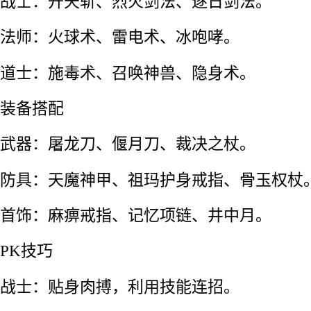
战士：开天斩、烈火剑法、逐日剑法。
法师：火球术、雷电术、冰咆哮。
道士：施毒术、召唤神兽、隐身术。
装备搭配
武器：屠龙刀、偃月刀、裁决之杖。
防具：天魔神甲、祖玛护身戒指、骨玉权杖
首饰：麻痹戒指、记忆项链、井中月。
PK技巧
战士：贴身肉搏，利用技能连招。